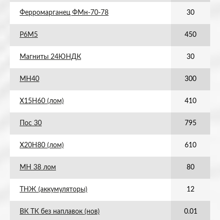
Ферромарганец ФМн-70-78
30
Р6М5
450
Магниты 24ЮНДК
30
МН40
300
Х15Н60 (лом)
410
Пос 30
795
Х20Н80 (лом)
610
МН 38 лом
80
ТНЖ (аккумуляторы)
12
ВК ТК без наплавок (нов)
0.01