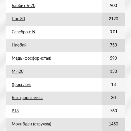
Баббит Б-70
900
Пос 80
2120
Серебро с Ni
0.01
Ниобий
750
Медь (фосфористая)
590
МН20
150
Хром лом
13
Быстрорез микс
30
Р18
760
Молибден (стружка)
1450