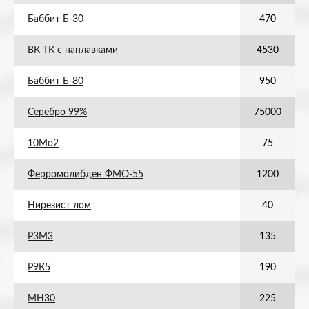
Баббит Б-30
470
ВК ТК с наплавками
4530
Баббит Б-80
950
Серебро 99%
75000
10Мо2
75
Ферромолибден ФМО-55
1200
Нирезист лом
40
Р3М3
135
Р9К5
190
МН30
225