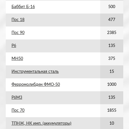
Баббит Б-16
500
Пос 18
477
Пос 90
2385
Р6
135
МН50
375
Инструментальная сталь
15
Ферромолибден ФМО-50
1000
Р6М3
135
Пос 70
1855
ТПНЖ, НК имп. (аккумуляторы)
10