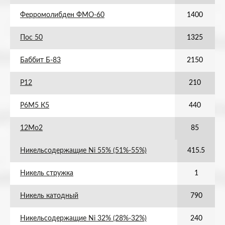
Ферромолибден ФМО-60
1400
Пос 50
1325
Баббит Б-83
2150
Р12
210
Р6М5 К5
440
12Мо2
85
Никельсодержащие Ni 55% (51%-55%)
415.5
Никель стружка
1
Никель катодный
790
Никельсодержащие Ni 32% (28%-32%)
240