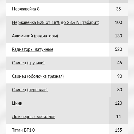
Нержавейка 8
35
Нержавейка Б28 от 18% до 23% Ni (габарит)
100
Алюминий (радиаторы)
130
Радиаторы латунные
520
Свинец (грузики)
45
Свинец (оболочка грязная)
90
Свинец (переплав)
80
Цинк
120
Лом черных металлов
14
Титан ВТ1.0
155