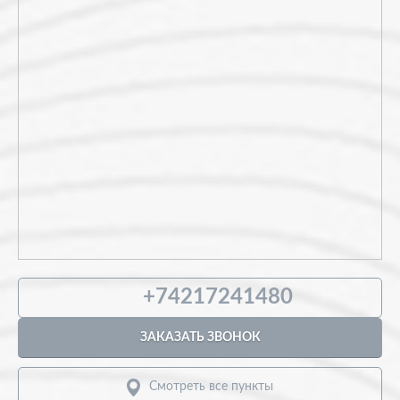
681005, Хабаровский край, г Комсомольск-на-Амуре, ш
Северное, д. 12
Открыт
Прайс-лист
Выбрать
681000, Хабаровский край, г Комсомольск-на-Амуре, ул
Станционная
Открыт
Прайс-лист
+74217241480
ЗАКАЗАТЬ ЗВОНОК
Смотреть все пункты