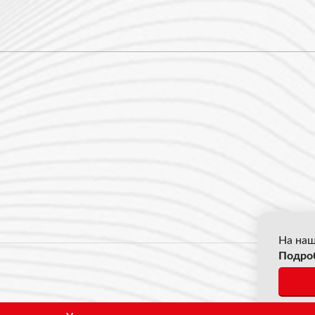
На наш
Подро
© 2026
*Все ц