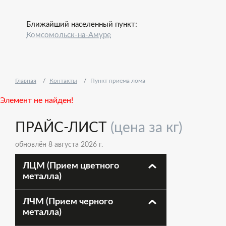
Ближайший населенный пункт:
Комсомольск-на-Амуре
Главная
Контакты
Пункт приема лома
Элемент не найден!
ПРАЙС-ЛИСТ
(цена за кг)
обновлён 8 августа 2026 г.
ЛЦМ (Прием цветного
металла)
ЛЧМ (Прием черного
металла)