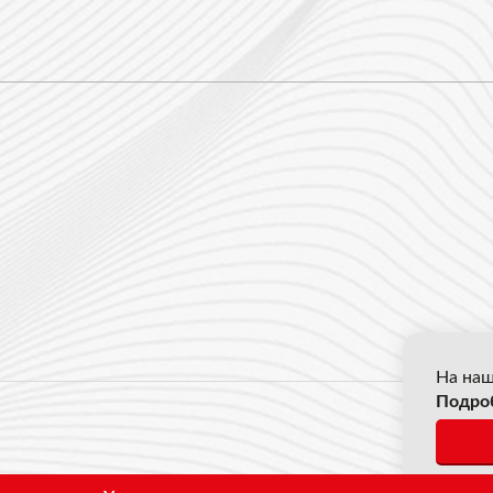
На наш
Подро
© 2026
*Все ц