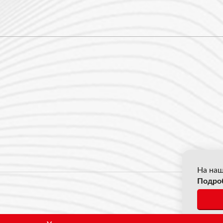
На наш
Подро
© 2026
*Все ц