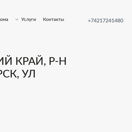
лома
Услуги
Контакты
+74217241480
Й КРАЙ, Р-Н
СК, УЛ