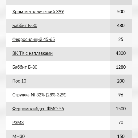
Хром металлический Х99
500
Баббит Б-30
480
Ферросилиций 45-65
25
ВК ТК с наплавками
4300
Баббит Б-80
1280
Пос 10
200
Стружка Ni 32% (28%-32%)
96
Ферромолибден ФМО-55
1500
Р3М3
70
МН30
150