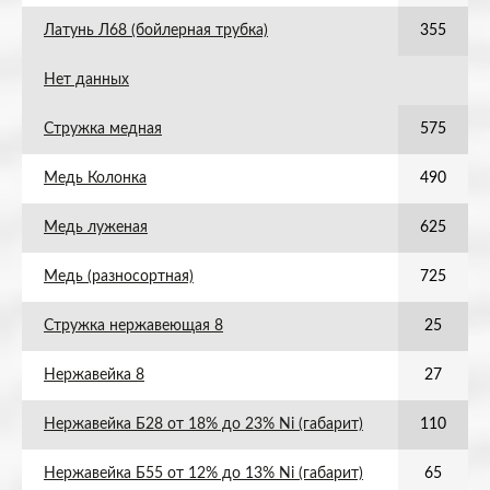
Латунь Л68 (бойлерная трубка)
355
Нет данных
Стружка медная
575
Медь Колонка
490
Медь луженая
625
Медь (разносортная)
725
Стружка нержавеющая 8
25
Нержавейка 8
27
Нержавейка Б28 от 18% до 23% Ni (габарит)
110
Нержавейка Б55 от 12% до 13% Ni (габарит)
65