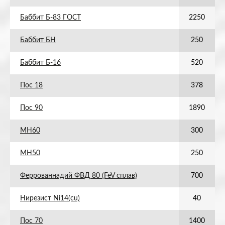
Баббит Б-83 ГОСТ
2250
Баббит БН
250
Баббит Б-16
520
Пос 18
378
Пос 90
1890
МН60
300
МН50
250
Феррованнадий ФВД 80 (FeV сплав)
700
Нирезист Ni14(cu)
40
Пос 70
1400