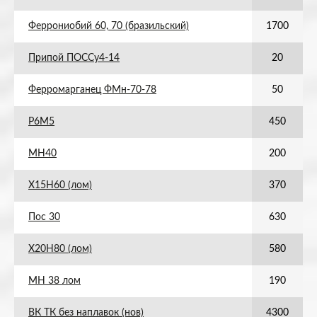
Феррониобий 60, 70 (бразильский)
1700
Припой ПОССу4-14
20
Ферромарганец ФМн-70-78
50
Р6М5
450
МН40
200
Х15Н60 (лом)
370
Пос 30
630
Х20Н80 (лом)
580
МН 38 лом
190
ВК ТК без наплавок (нов)
4300