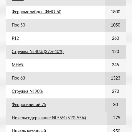
Ферромолибден ФМО-60
1800
Пос 50
1050
Р12
260
Стружка Ni 40% (37%-40%)
120
МН69
345
Пос 63
1323
Стружка Ni 90%
270
Ферросилиций 75
30
Никельсодержащие Ni 55% (51%-55%)
275
Никель катодный
950