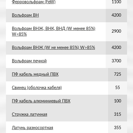
Ферровольфрам (FeW)
1100
Вольфрам ВН
4200
Вольфрам ВНЖ, ВНК, ВНД (W менее 85%)
2900
W<85%
Вольфрам ВНЖ (W не менее 85%) W>85%
4200
Вольфрам печной
3700
ПФ кабель медный ПВХ
725
Свинец (оболочка кабеля)
55
ПФ кабель алюминиевый ПВХ
100
Стружка латунная
315
Латунь разносортная
355