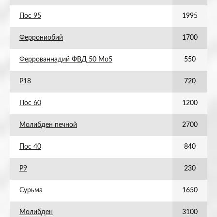
Пос 95
1995
Феррониобий
1700
Феррованнадий ФВД 50 Мо5
550
Р18
720
Пос 60
1200
Молибден печной
2700
Пос 40
840
Р9
230
Сурьма
1650
Молибден
3100