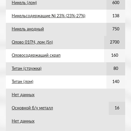
Никель (лом)
600
Никельсодержащие Ni 23% (23%-27%)
138
Никель анодный
750
Олово 01ПЧ, лом (Sn)
2700
Оловосодержащий скрап
160
Титан (стружка)
80
Титан (лом)
140
Нет данных
Основной б/у металл
16
Нет данных