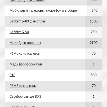
Жесткий диск в сборе
120
Мобильные телефоны, смартфоны в сборе
340
Баббит Б-83 (самоплав)
1500
Баббит Б-50
750
Молибден порошок
2900
Р6М5К5 (с железом)
70
Медь (фосфористая)
1
Р18
580
Р6М5 (с железом)
70
Серебро свыше 80%
1