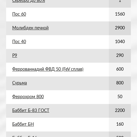
Серебро до 80%
1
Пос 60
1560
Молибден печной
2900
Пос 40
1040
Р9
290
Феррованнадий ФВД 50 (FeV сплав)
600
Сурьма
800
Феррохром 800
50
Баббит Б-83 ГОСТ
2200
Баббит БН
160