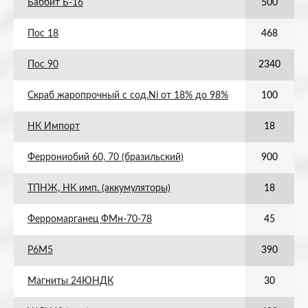
Баббит Б-16
500
Пос 18
468
Пос 90
2340
Скраб жаропрочный с сод.Ni от 18% до 98%
100
НК Импорт
18
Феррониобий 60, 70 (бразильский)
900
ТПНЖ, НК имп. (аккумуляторы)
18
Ферромарганец ФМн-70-78
45
Р6М5
390
Магниты 24ЮНДК
30