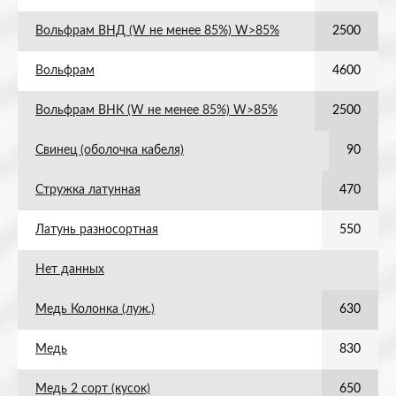
Вольфрам ВНД (W не менее 85%) W>85%
2500
Вольфрам
4600
Вольфрам ВНК (W не менее 85%) W>85%
2500
Свинец (оболочка кабеля)
90
Стружка латунная
470
Латунь разносортная
550
Нет данных
Медь Колонка (луж.)
630
Медь
830
Медь 2 сорт (кусок)
650