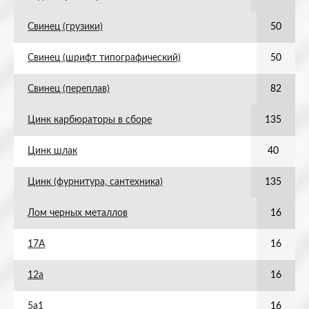
Свинец (грузики)
50
Свинец (шрифт типографический)
50
Свинец (переплав)
82
Цинк карбюраторы в сборе
135
Цинк шлак
40
Цинк (фурнитура, сантехника)
135
Лом черных металлов
16
17А
16
12а
16
5а1
16