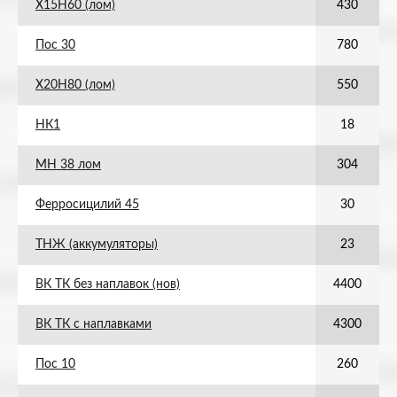
Х15Н60 (лом)
430
Пос 30
780
Х20Н80 (лом)
550
НК1
18
МН 38 лом
304
Ферросицилий 45
30
ТНЖ (аккумуляторы)
23
ВК ТК без наплавок (нов)
4400
ВК ТК с наплавками
4300
Пос 10
260