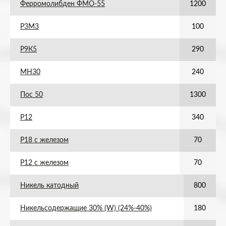
Ферромолибден ФМО-55
1200
Р3М3
100
Р9К5
290
МН30
240
Пос 50
1300
Р12
340
Р18 с железом
70
Р12 с железом
70
Никель катодный
800
Никельсодержащие 30% (W) (24%-40%)
180