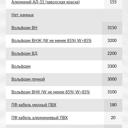
Алюминий АД-31 (заводская краска)
155
Нет данных
Вольфрам ВН
3150
Вольфрам ВНЖ (W не менее 85%) W>85%
3200
Вольфрам ВД
2200
Вольфрам
3300
Вольфрам печной
3000
Вольфрам ВНК (W не менее 85%) W>85%
3100
ПФ кабель медный ПВХ
180
ПФ кабель алюминиевый ПВХ
20