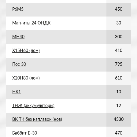
Р6М5
450
Магниты 24ЮНДК
30
МН40
300
Х15Н60 (лом)
410
Пос 30
795
Х20Н80 (лом)
610
НК1
10
ТНЖ (аккумуляторы)
12
ВК ТК без наплавок (нов)
4530
Баббит Б-30
470