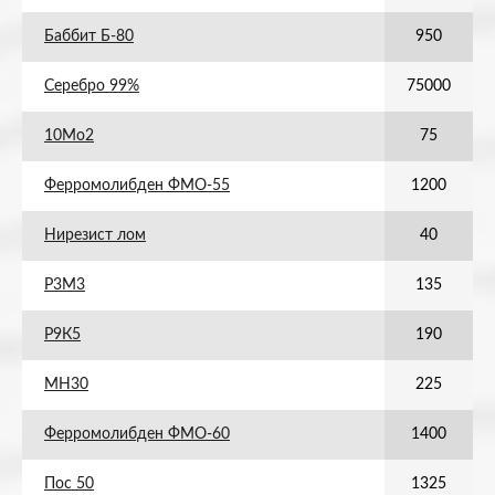
Баббит Б-80
950
Серебро 99%
75000
10Мо2
75
Ферромолибден ФМО-55
1200
Нирезист лом
40
Р3М3
135
Р9К5
190
МН30
225
Ферромолибден ФМО-60
1400
Пос 50
1325