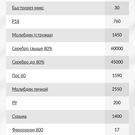
Быстрорез микс
30
Р18
760
Молибден (стружка)
1450
Серебро свыше 80%
60000
Серебро до 80%
45000
Пос 60
1590
Молибден печной
2550
Р9
200
Сурьма
1400
Феррохром 800
17