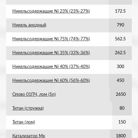
Никельсодержащие Ni 23% (23%-27%)
172.5
Никель анодный
790
Никельсодержащие Ni 75% (74%-77%)
562.5
Никельсодержащие Ni 35% (33%-36%)
262.5
Никельсодержащие Ni 40% (37%-40%)
300
Никельсодержащие Ni 60% (56%-60%)
450
Олово 01ПЧ, лом (Sn)
2650
Титан (стружка)
80
Титан (лом)
150
Катализатор Мк
1800