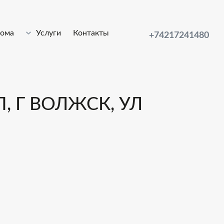
лома
Услуги
Контакты
+74217241480
, Г ВОЛЖСК, УЛ