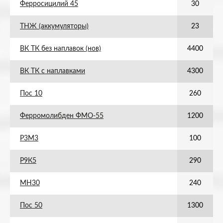
Ферросицилий 45
30
ТНЖ (аккумуляторы)
23
ВК ТК без наплавок (нов)
4400
ВК ТК с наплавками
4300
Пос 10
260
Ферромолибден ФМО-55
1200
Р3М3
100
Р9К5
290
МН30
240
Пос 50
1300