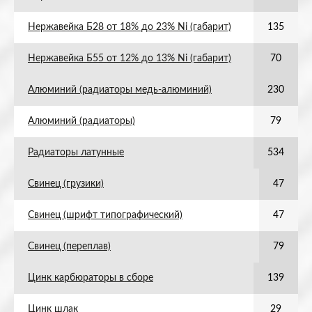
Нержавейка Б28 от 18% до 23% Ni (габарит)
135
Нержавейка Б55 от 12% до 13% Ni (габарит)
70
Алюминий (радиаторы медь-алюминий)
230
Алюминий (радиаторы)
79
Радиаторы латунные
534
Свинец (грузики)
47
Свинец (шрифт типографический)
47
Свинец (переплав)
79
Цинк карбюраторы в сборе
139
Цинк шлак
29