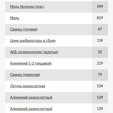
Медь Колонка (луж.)
599
Медь
819
Свинец (грузики)
47
Цинк карбюраторы в сборе
139
АКБ полипропилен (залитые)
32
Алюминий 1-2 (пищевой)
219
Свинец (переплав)
79
Латунь разносортная
534
Алюминий разносортный
129
Алюминий разносортный
129