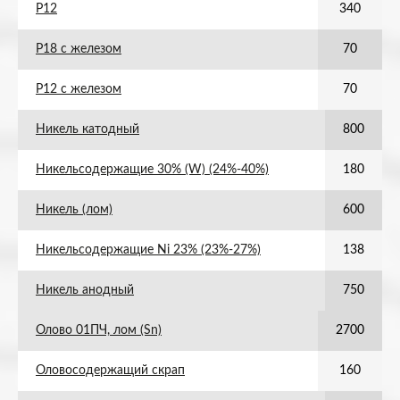
Р12
340
Р18 с железом
70
Р12 с железом
70
Никель катодный
800
Никельсодержащие 30% (W) (24%-40%)
180
Никель (лом)
600
Никельсодержащие Ni 23% (23%-27%)
138
Никель анодный
750
Олово 01ПЧ, лом (Sn)
2700
Оловосодержащий скрап
160