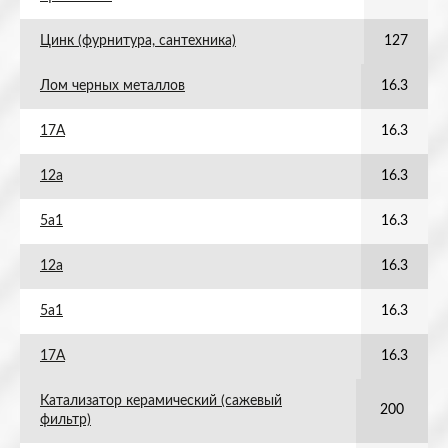
Цинк (фурнитура, сантехника)
127
Лом черных металлов
16.3
17А
16.3
12а
16.3
5а1
16.3
12а
16.3
5а1
16.3
17А
16.3
Катализатор керамический (сажевый
200
фильтр)