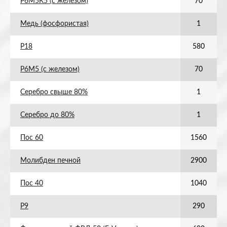
Р6М5К5 (с железом)
70
Медь (фосфористая)
1
Р18
580
Р6М5 (с железом)
70
Серебро свыше 80%
1
Серебро до 80%
1
Пос 60
1560
Молибден печной
2900
Пос 40
1040
Р9
290