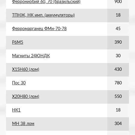
Феррониобий 60, 70 (бразильский)
900
ТПНЖ, НК имп. (аккумуляторы)
18
Ферромарганец ФМн-70-78
45
Р6М5
390
Магниты 24ЮНДК
30
Х15Н60 (лом)
430
Пос 30
780
Х20Н80 (лом)
550
НК1
18
МН 38 лом
304