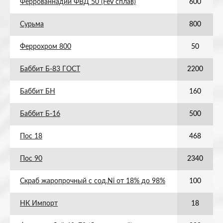
Феррованнадий ФВД 50 (FeV сплав)
600
Сурьма
800
Феррохром 800
50
Баббит Б-83 ГОСТ
2200
Баббит БН
160
Баббит Б-16
500
Пос 18
468
Пос 90
2340
Скраб жаропрочный с сод.Ni от 18% до 98%
100
НК Импорт
18