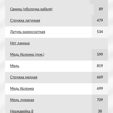
Свинец (оболочка кабеля)
89
Стружка латунная
479
Латунь разносортная
534
Нет данных
Медь Колонка (луж.)
599
Медь
819
Стружка медная
669
Медь Колонка
699
Медь луженая
709
Нержавейка 8
38