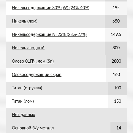
Никельсодержащие 30% (W) (24%-40%)
195
Никель (лом)
650
Никельсодержащие Ni 23% (23%-27%)
149.5
Никель анодный
800
Олово 01ПЧ, лом (Sn)
2800
Оловосодержащий скрап
160
Титан (стружка)
100
Титан (лом)
150
Нет данных
Основной б/у металл
14