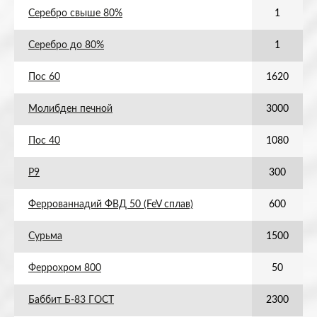
Серебро свыше 80%
1
Серебро до 80%
1
Пос 60
1620
Молибден печной
3000
Пос 40
1080
Р9
300
Феррованнадий ФВД 50 (FeV сплав)
600
Сурьма
1500
Феррохром 800
50
Баббит Б-83 ГОСТ
2300