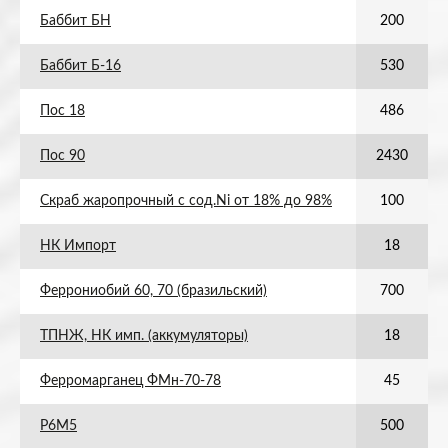
Баббит БН
200
Баббит Б-16
530
Пос 18
486
Пос 90
2430
Скраб жаропрочный с сод.Ni от 18% до 98%
100
НК Импорт
18
Феррониобий 60, 70 (бразильский)
700
ТПНЖ, НК имп. (аккумуляторы)
18
Ферромарганец ФМн-70-78
45
Р6М5
500