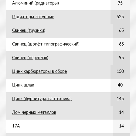
Алюминий (радиаторы)
75
Радиаторы латунные
525
Свинец (грузики)
65
Свинец (шрифт типографический)
65
Свинец (переплав)
95
Цинк карбюраторы в сборе
150
Цинк шлак
40
Цинк (фурнитура, сантехника)
145
Лом черных металлов
14
17А
14