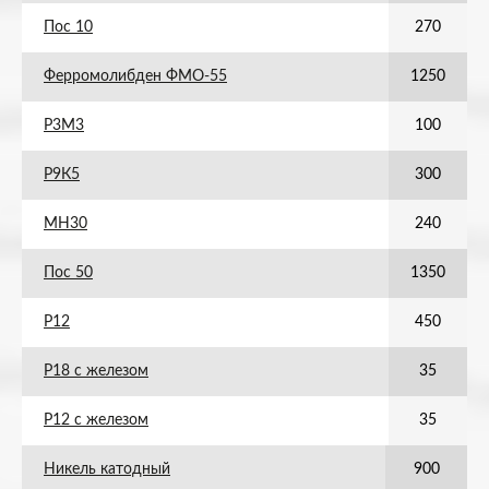
Пос 10
270
Ферромолибден ФМО-55
1250
Р3М3
100
Р9К5
300
МН30
240
Пос 50
1350
Р12
450
Р18 с железом
35
Р12 с железом
35
Никель катодный
900