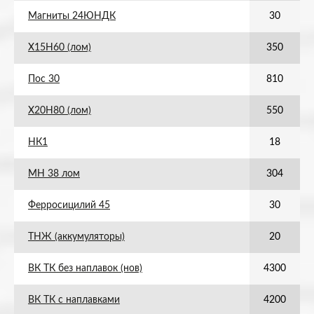
Магниты 24ЮНДК
30
Х15Н60 (лом)
350
Пос 30
810
Х20Н80 (лом)
550
НК1
18
МН 38 лом
304
Ферросицилий 45
30
ТНЖ (аккумуляторы)
20
ВК ТК без наплавок (нов)
4300
ВК ТК с наплавками
4200