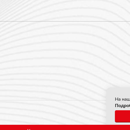
На наш
Подро
© 2026
*Все ц