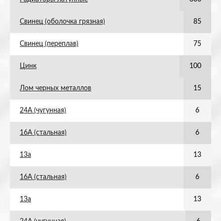
Свинец (оболочка грязная)
85
Свинец (переплав)
75
Цинк
100
Лом черных металлов
15
24А (чугунная)
6
16А (стальная)
6
13а
13
16А (стальная)
6
13а
13