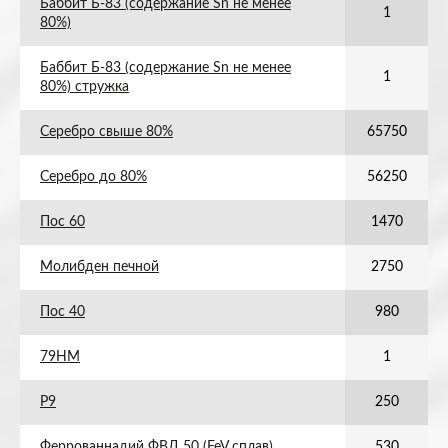
Баббит Б-83 (содержание Sn не менее
1
80%)
Баббит Б-83 (содержание Sn не менее
1
80%) стружка
Серебро свыше 80%
65750
Серебро до 80%
56250
Пос 60
1470
Молибден печной
2750
Пос 40
980
79НМ
1
Р9
250
Феррованнадий ФВД 50 (FeV сплав)
530