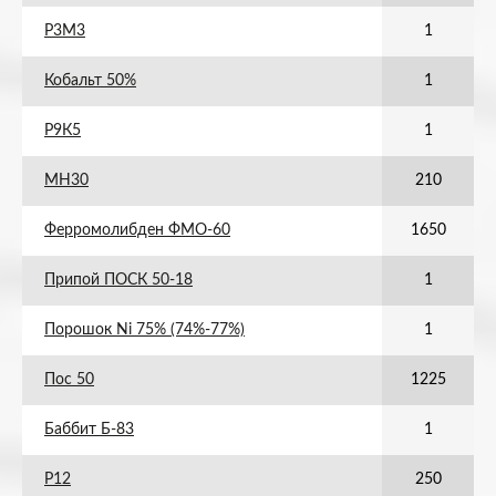
Р3М3
1
Кобальт 50%
1
Р9К5
1
МН30
210
Ферромолибден ФМО-60
1650
Припой ПОСК 50-18
1
Порошок Ni 75% (74%-77%)
1
Пос 50
1225
Баббит Б-83
1
Р12
250