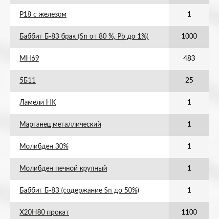
Р18 с железом
1
Баббит Б-83 брак (Sn от 80 %, Pb до 1%)
1000
МН69
483
5Б11
25
Ламели НК
1
Марганец металлический
1
Молибден 30%
1
Молибден печной крупный
1
Баббит Б-83 (содержание Sn до 50%)
1
Х20Н80 прокат
1100