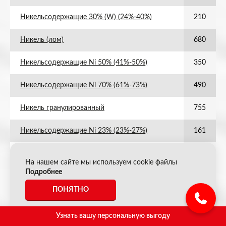
Никельсодержащие 30% (W) (24%-40%)
210
Никель (лом)
680
Никельсодержащие Ni 50% (41%-50%)
350
Никельсодержащие Ni 70% (61%-73%)
490
Никель гранулированный
755
Никельсодержащие Ni 23% (23%-27%)
161
Никельсодержащие Ni 95%
665
На нашем сайте мы используем cookie файлы
Подробнее
Никель анодный
800
ПОНЯТНО
Никельсодержащие Ni 85% (78%-95%)
595
Узнать вашу персональную выгоду
Ферроникель
1