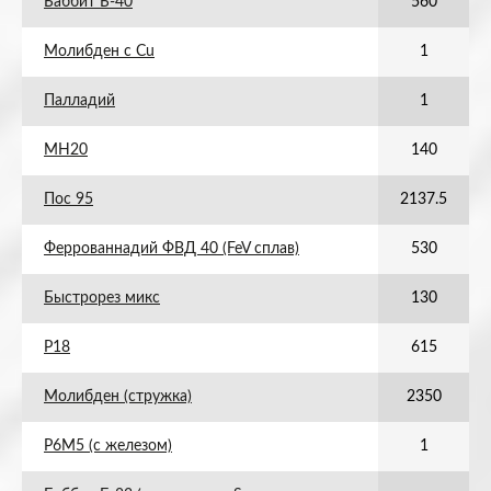
Баббит Б-40
560
Молибден с Cu
1
Палладий
1
МН20
140
Пос 95
2137.5
Феррованнадий ФВД 40 (FeV сплав)
530
Быстрорез микс
130
Р18
615
Молибден (стружка)
2350
Р6М5 (с железом)
1