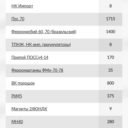
НК Импорт
8
Пос 70
1715
Феррониобий 60, 70 (бразильский)
1400
ТПНЖ, НК имп. (аккумуляторы)
8
Припой ПОССу4-14
170
Ферромарганец ФМн-70-78
35
ВК порошок
800
Р6М5
375
Магниты 24ЮНДК
9
МН40
280