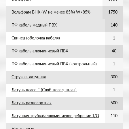
Вольфрам ВНК (W не менее 85%) W>85%
1750
ПФ кабель медный ПВХ
140
Свинец (оболочка кабеля)
1
ПФ кабель алюминиевый ПВХ
40
ПФ кабель алюминиевый ПВХ (контрольный)
1
Стружка латунная
300
Латунь класс Г (Сляб, козел, шлак)
1
Латунь разносортная
500
Латунная трубка\аллюминиевое ребрение Т/О
110