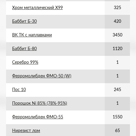
Хром металлический Х99
325
Баббит Б-30
420
ВК ТК с наплавками
3450
Баббит Б-80
1120
Серебро 99%
1
Ферромолибден ФМО-50 (W)
1
Пос 10
245
Порошок Ni 85% (78%-95%)
1
Ферромолибден ФМО-55
1550
Нирезист лом
65