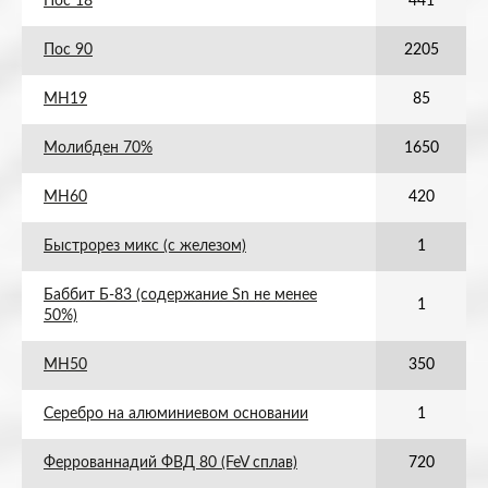
Пос 18
441
Пос 90
2205
МН19
85
Молибден 70%
1650
МН60
420
Быстрорез микс (с железом)
1
Баббит Б-83 (содержание Sn не менее
1
50%)
МН50
350
Серебро на алюминиевом основании
1
Феррованнадий ФВД 80 (FeV сплав)
720