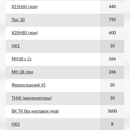
Х15Н60 (лом)
440
Пос 30
735
Х20Н80 (лом)
600
НК1
10
МН38 с Cr
266
МН 38 лом
266
Ферросицилий 45
20
ТНЖ (аккумуляторы)
10
ВК ТК без наплавок (нов)
3600
НК2
8