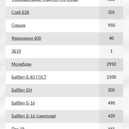
Сляб Б28
101
Сурьма
950
Феррохром 800
40
3Б19
1
Молибден
2950
Баббит Б-83 ГОСТ
2100
Баббит БН
205
Баббит Б-16
490
Баббит Б-16 (самоплав)
420