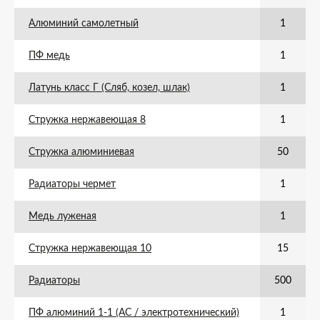
Алюминий самолетный
1
ПФ медь
1
Латунь класс Г (Сляб, козел, шлак)
1
Стружка нержавеющая 8
1
Стружка алюминиевая
50
Радиаторы чермет
1
Медь луженая
1
Стружка нержавеющая 10
15
Радиаторы
500
ПФ алюминий 1-1 (АС / электротехнический)
1