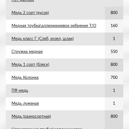
Нет данных
Медь 2 сорт (кусок)
800
Медная трубка\аллюминиевое ребрение Т/О
160
Медь класс Г (Сляб, козел, шлак)
1
Стружка медная
550
Медь 1 сорт (блеск)
800
Медь Колонка
700
ПФ медь
1
Медь луженая
1
Медь (разносортная)
800