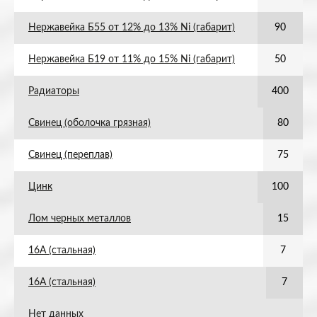
Нержавейка Б55 от 12% до 13% Ni (габарит)
90
Нержавейка Б19 от 11% до 15% Ni (габарит)
50
Радиаторы
400
Свинец (оболочка грязная)
80
Свинец (переплав)
75
Цинк
100
Лом черных металлов
15
16А (стальная)
7
16А (стальная)
7
Нет данных