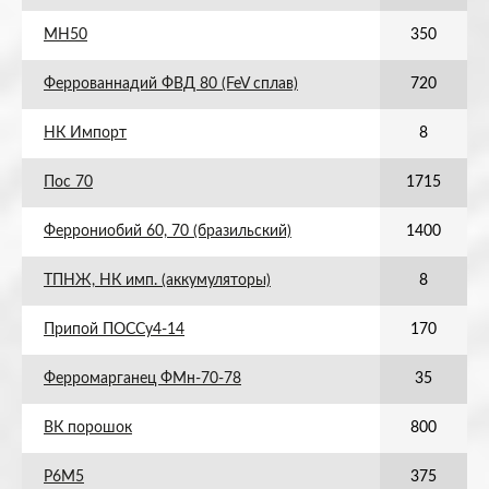
МН50
350
Феррованнадий ФВД 80 (FeV сплав)
720
НК Импорт
8
Пос 70
1715
Феррониобий 60, 70 (бразильский)
1400
ТПНЖ, НК имп. (аккумуляторы)
8
Припой ПОССу4-14
170
Ферромарганец ФМн-70-78
35
ВК порошок
800
Р6М5
375