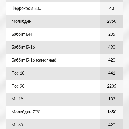
Феррохром 800
40
Молибден
2950
Баббит БН
205
Баббит Б-16
490
Баббит Б-16 (самоплав)
420
Пос 18
441
Пос 90
2205
МН19
133
Молибден 70%
1650
МН60
420