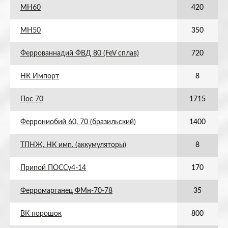
МН60
420
МН50
350
Феррованнадий ФВД 80 (FeV сплав)
720
НК Импорт
8
Пос 70
1715
Феррониобий 60, 70 (бразильский)
1400
ТПНЖ, НК имп. (аккумуляторы)
8
Припой ПОССу4-14
170
Ферромарганец ФМн-70-78
35
ВК порошок
800