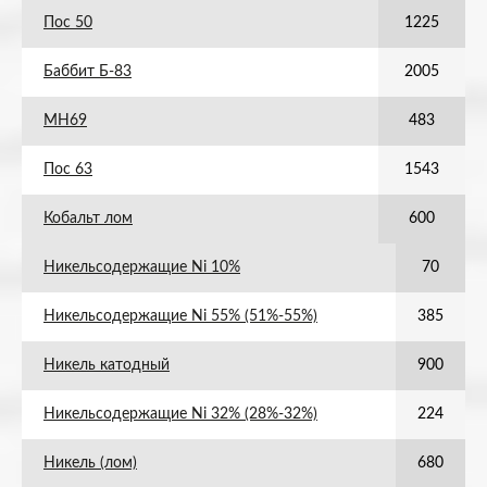
Пос 50
1225
Баббит Б-83
2005
МН69
483
Пос 63
1543
Кобальт лом
600
Никельсодержащие Ni 10%
70
Никельсодержащие Ni 55% (51%-55%)
385
Никель катодный
900
Никельсодержащие Ni 32% (28%-32%)
224
Никель (лом)
680