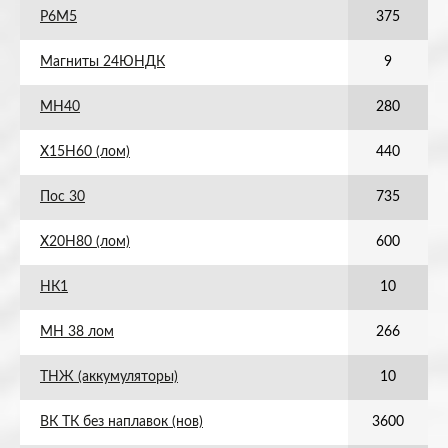
Р6М5
375
Магниты 24ЮНДК
9
МН40
280
Х15Н60 (лом)
440
Пос 30
735
Х20Н80 (лом)
600
НК1
10
МН 38 лом
266
ТНЖ (аккумуляторы)
10
ВК ТК без наплавок (нов)
3600