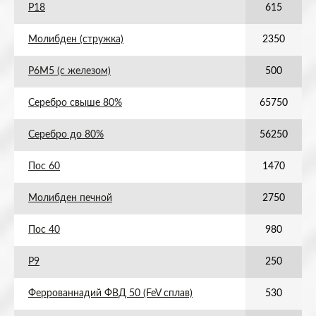
Р18
615
Молибден (стружка)
2350
Р6М5 (с железом)
500
Серебро свыше 80%
65750
Серебро до 80%
56250
Пос 60
1470
Молибден печной
2750
Пос 40
980
Р9
250
Феррованнадий ФВД 50 (FeV сплав)
530