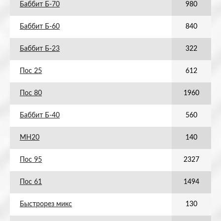
Баббит Б-70
980
Баббит Б-60
840
Баббит Б-23
322
Пос 25
612
Пос 80
1960
Баббит Б-40
560
МН20
140
Пос 95
2327
Пос 61
1494
Быстрорез микс
130