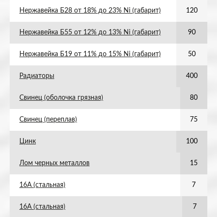
Нержавейка Б28 от 18% до 23% Ni (габарит)
120
Нержавейка Б55 от 12% до 13% Ni (габарит)
90
Нержавейка Б19 от 11% до 15% Ni (габарит)
50
Радиаторы
400
Свинец (оболочка грязная)
80
Свинец (переплав)
75
Цинк
100
Лом черных металлов
15
16А (стальная)
7
16А (стальная)
7