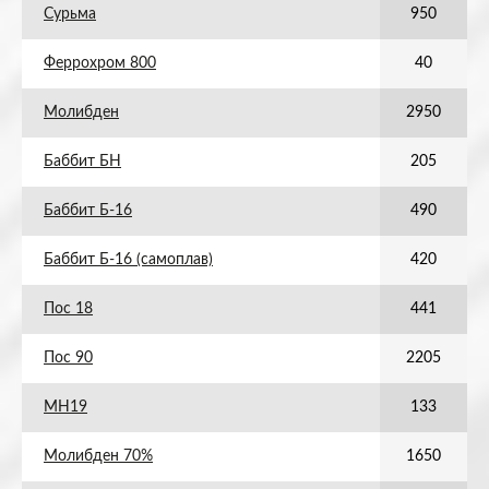
Сурьма
950
Феррохром 800
40
Молибден
2950
Баббит БН
205
Баббит Б-16
490
Баббит Б-16 (самоплав)
420
Пос 18
441
Пос 90
2205
МН19
133
Молибден 70%
1650