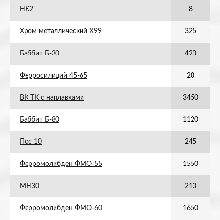
НК2
8
Хром металлический Х99
325
Баббит Б-30
420
Ферросилиций 45-65
20
ВК ТК с наплавками
3450
Баббит Б-80
1120
Пос 10
245
Ферромолибден ФМО-55
1550
МН30
210
Ферромолибден ФМО-60
1650