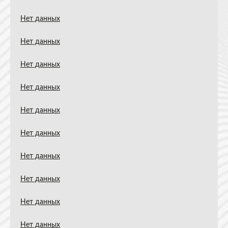
Нет данных
Нет данных
Нет данных
Нет данных
Нет данных
Нет данных
Нет данных
Нет данных
Нет данных
Нет данных