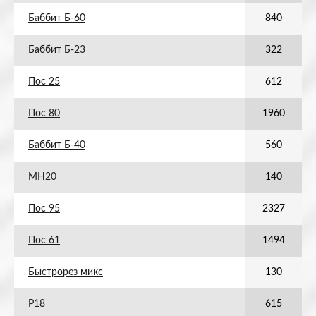
Баббит Б-60
840
Баббит Б-23
322
Пос 25
612
Пос 80
1960
Баббит Б-40
560
МН20
140
Пос 95
2327
Пос 61
1494
Быстрорез микс
130
Р18
615