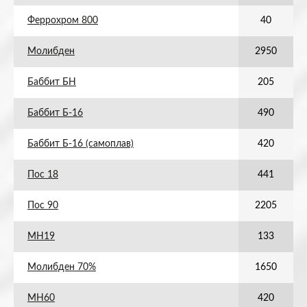
Феррохром 800
40
Молибден
2950
Баббит БН
205
Баббит Б-16
490
Баббит Б-16 (самоплав)
420
Пос 18
441
Пос 90
2205
МН19
133
Молибден 70%
1650
МН60
420