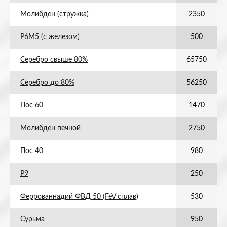
Молибден (стружка)
2350
Р6М5 (с железом)
500
Серебро свыше 80%
65750
Серебро до 80%
56250
Пос 60
1470
Молибден печной
2750
Пос 40
980
Р9
250
Феррованнадий ФВД 50 (FeV сплав)
530
Сурьма
950