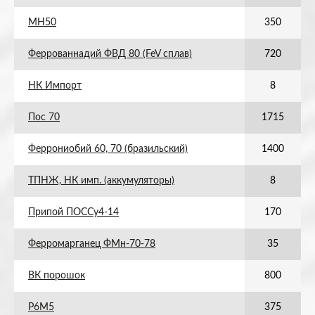
МН50
350
Феррованнадий ФВД 80 (FeV сплав)
720
НК Импорт
8
Пос 70
1715
Феррониобий 60, 70 (бразильский)
1400
ТПНЖ, НК имп. (аккумуляторы)
8
Припой ПОССу4-14
170
Ферромарганец ФМн-70-78
35
ВК порошок
800
Р6М5
375