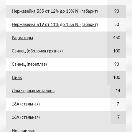
Нержавейка Б55 от 12% до 13% Ni (габарит)
90
Нержавейка Б19 от 11% до 15% Ni (габарит)
50
Радиаторы
450
Свинец (оболочка грязная)
100
Свинец (переплав)
90
Цинк
100
Лом черных металлов
14
16А (стальная)
7
16А (стальная)
7
Нет данных