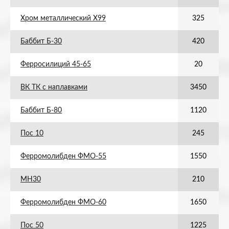
Хром металлический Х99
325
Баббит Б-30
420
Ферросилиций 45-65
20
ВК ТК с наплавками
3450
Баббит Б-80
1120
Пос 10
245
Ферромолибден ФМО-55
1550
МН30
210
Ферромолибден ФМО-60
1650
Пос 50
1225