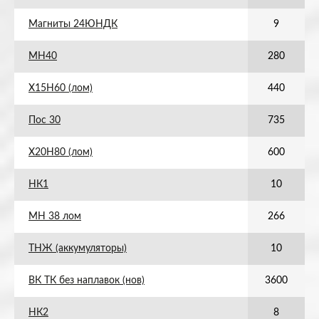
Магниты 24ЮНДК
9
МН40
280
Х15Н60 (лом)
440
Пос 30
735
Х20Н80 (лом)
600
НК1
10
МН 38 лом
266
ТНЖ (аккумуляторы)
10
ВК ТК без наплавок (нов)
3600
НК2
8