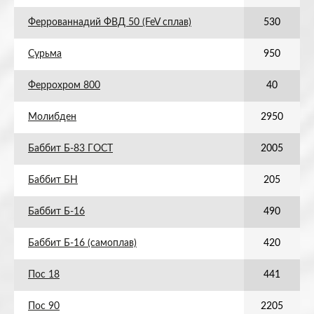
Феррованнадий ФВД 50 (FeV сплав)
530
Сурьма
950
Феррохром 800
40
Молибден
2950
Баббит Б-83 ГОСТ
2005
Баббит БН
205
Баббит Б-16
490
Баббит Б-16 (самоплав)
420
Пос 18
441
Пос 90
2205