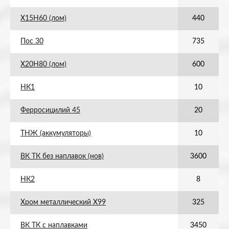
Х15Н60 (лом)
440
Пос 30
735
Х20Н80 (лом)
600
НК1
10
Ферросицилий 45
20
ТНЖ (аккумуляторы)
10
ВК ТК без наплавок (нов)
3600
НК2
8
Хром металлический Х99
325
ВК ТК с наплавками
3450