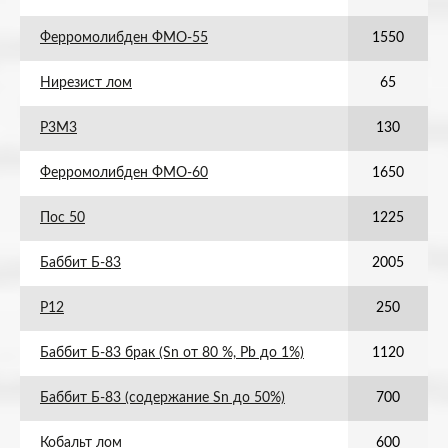
Ферромолибден ФМО-55
1550
Нирезист лом
65
Р3М3
130
Ферромолибден ФМО-60
1650
Пос 50
1225
Баббит Б-83
2005
Р12
250
Баббит Б-83 брак (Sn от 80 %, Pb до 1%)
1120
Баббит Б-83 (содержание Sn до 50%)
700
Кобальт лом
600