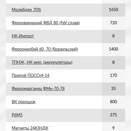
Молибден 70%
1650
Феррованнадий ФВД 80 (FeV сплав)
720
НК Импорт
8
Феррониобий 60, 70 (бразильский)
1400
ТПНЖ, НК имп. (аккумуляторы)
8
Припой ПОССу4-14
170
Ферромарганец ФМн-70-78
35
ВК порошок
800
Р6М5
375
Магниты 24ЮНДК
9