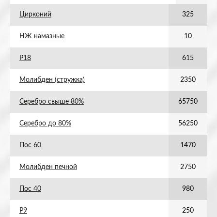
Цирконий
325
НЖ намазные
10
Р18
615
Молибден (стружка)
2350
Серебро свыше 80%
65750
Серебро до 80%
56250
Пос 60
1470
Молибден печной
2750
Пос 40
980
Р9
250