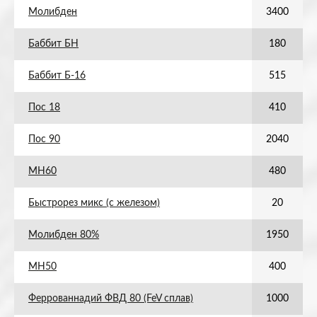
Молибден
3400
Баббит БН
180
Баббит Б-16
515
Пос 18
410
Пос 90
2040
МН60
480
Быстрорез микс (с железом)
20
Молибден 80%
1950
МН50
400
Феррованнадий ФВД 80 (FeV сплав)
1000