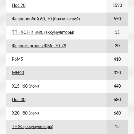
Пос 70
1590
Феррониобий 60, 70 (бразильский)
550
ТПНЖ, НК имп. (аккумуляторы)
13
Ферромарганец ФМн-70-78
20
Р6М5
410
МН40
320
Х15Н60 (лом)
440
Пос 30
680
Х20Н80 (лом)
660
ТНЖ (аккумуляторы)
15