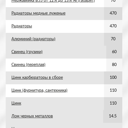
Нержавейка Б55 от 12% до 13% Ni (габарит)
70
Радиаторы медные луженые
470
Радиаторы
470
Алюминий (радиаторы)
70
Свинец (грузики)
60
Свинец (переплав)
80
Цинк карбюраторы в сборе
100
Цинк (фурнитура, сантехника)
110
Цинк
110
Лом черных металлов
14.5