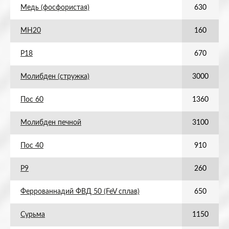
Медь (фосфористая)
630
МН20
160
Р18
670
Молибден (стружка)
3000
Пос 60
1360
Молибден печной
3100
Пос 40
910
Р9
260
Феррованнадий ФВД 50 (FeV сплав)
650
Сурьма
1150