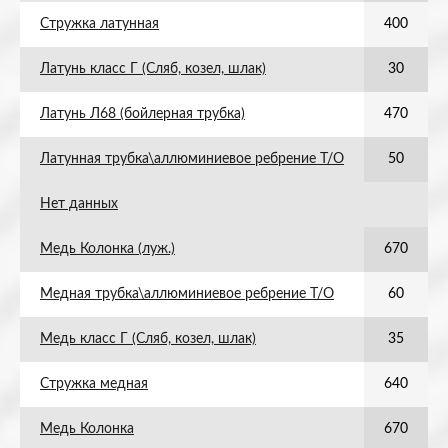
Стружка латунная
400
Латунь класс Г (Сляб, козел, шлак)
30
Латунь Л68 (бойлерная трубка)
470
Латунная трубка\аллюминиевое ребрение Т/О
50
Нет данных
Медь Колонка (луж.)
670
Медная трубка\аллюминиевое ребрение Т/О
60
Медь класс Г (Сляб, козел, шлак)
35
Стружка медная
640
Медь Колонка
670