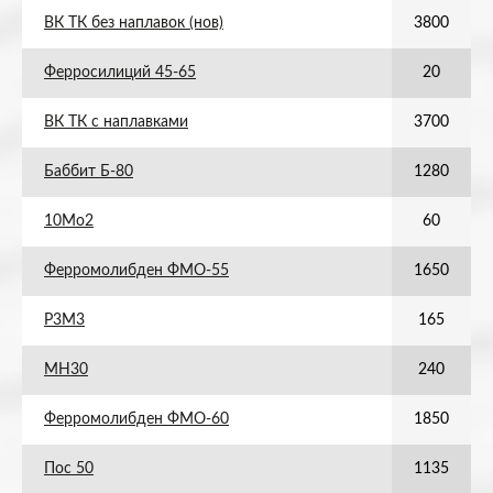
ВК ТК без наплавок (нов)
3800
Ферросилиций 45-65
20
ВК ТК с наплавками
3700
Баббит Б-80
1280
10Мо2
60
Ферромолибден ФМО-55
1650
Р3М3
165
МН30
240
Ферромолибден ФМО-60
1850
Пос 50
1135