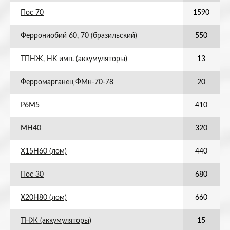
Пос 70
1590
Феррониобий 60, 70 (бразильский)
550
ТПНЖ, НК имп. (аккумуляторы)
13
Ферромарганец ФМн-70-78
20
Р6М5
410
МН40
320
Х15Н60 (лом)
440
Пос 30
680
Х20Н80 (лом)
660
ТНЖ (аккумуляторы)
15