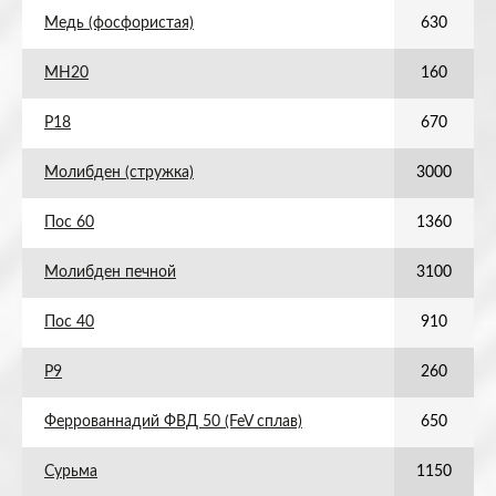
Медь (фосфористая)
630
МН20
160
Р18
670
Молибден (стружка)
3000
Пос 60
1360
Молибден печной
3100
Пос 40
910
Р9
260
Феррованнадий ФВД 50 (FeV сплав)
650
Сурьма
1150