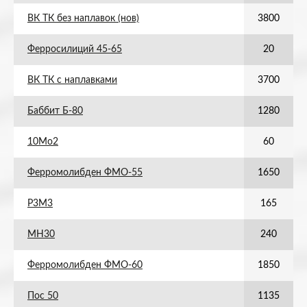
ВК ТК без наплавок (нов)
3800
Ферросилиций 45-65
20
ВК ТК с наплавками
3700
Баббит Б-80
1280
10Мо2
60
Ферромолибден ФМО-55
1650
Р3М3
165
МН30
240
Ферромолибден ФМО-60
1850
Пос 50
1135