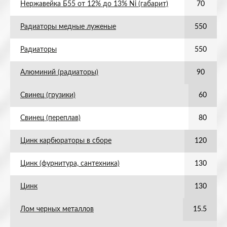
Нержавейка Б55 от 12% до 13% Ni (габарит)
70
Радиаторы медные луженые
550
Радиаторы
550
Алюминий (радиаторы)
90
Свинец (грузики)
60
Свинец (переплав)
80
Цинк карбюраторы в сборе
120
Цинк (фурнитура, сантехника)
130
Цинк
130
Лом черных металлов
15.5