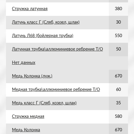
Стружка латунная
380
Латунь класс Г (Сляб, козел, шлак)
30
Латунь Л68 (бойлерная трубка)
550
Латунная трубка\аллюминиевое ребрение Т/О
50
Нет данных
Медь Колонка (луж.)
670
Медная трубка\аллюминиевое ребрение Т/О
60
Медь класс Г (Сляб, козел, шлак)
35
Стружка медная
580
Медь Колонка
670