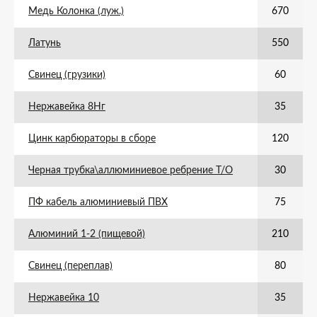
Медь Колонка (луж.)
670
Латунь
550
Свинец (грузики)
60
Нержавейка 8Нг
35
Цинк карбюраторы в сборе
120
Черная трубка\аллюминиевое ребрение Т/О
30
ПФ кабель алюминиевый ПВХ
75
Алюминий 1-2 (пищевой)
210
Свинец (переплав)
80
Нержавейка 10
35