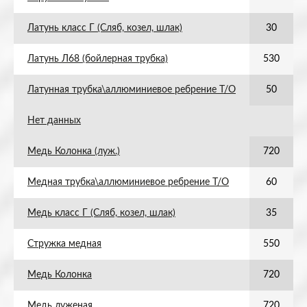
Латунь класс Г (Сляб, козел, шлак)
30
Латунь Л68 (бойлерная трубка)
530
Латунная трубка\аллюминиевое ребрение Т/О
50
Нет данных
Медь Колонка (луж.)
720
Медная трубка\аллюминиевое ребрение Т/О
60
Медь класс Г (Сляб, козел, шлак)
35
Стружка медная
550
Медь Колонка
720
Медь луженая
720