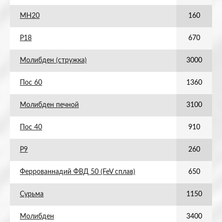
МН20
160
Р18
670
Молибден (стружка)
3000
Пос 60
1360
Молибден печной
3100
Пос 40
910
Р9
260
Феррованнадий ФВД 50 (FeV сплав)
650
Сурьма
1150
Молибден
3400