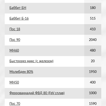
Баббит БН
180
Баббит Б-16
515
Пос 18
410
Пос 90
2040
МН60
480
Быстрорез микс (с железом)
20
Молибден 80%
1950
МН50
400
Феррованнадий ФВД 80 (FeV сплав)
1000
Пос 70
1590