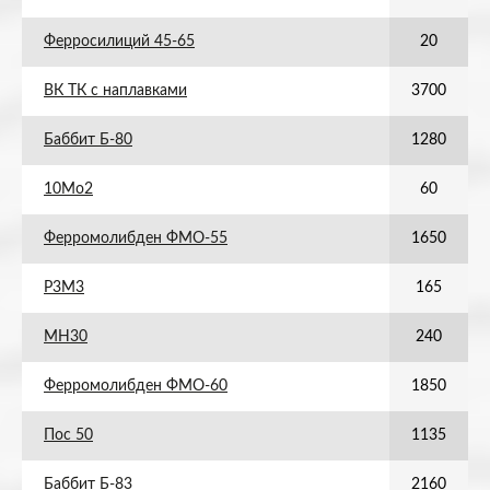
Ферросилиций 45-65
20
ВК ТК с наплавками
3700
Баббит Б-80
1280
10Мо2
60
Ферромолибден ФМО-55
1650
Р3М3
165
МН30
240
Ферромолибден ФМО-60
1850
Пос 50
1135
Баббит Б-83
2160