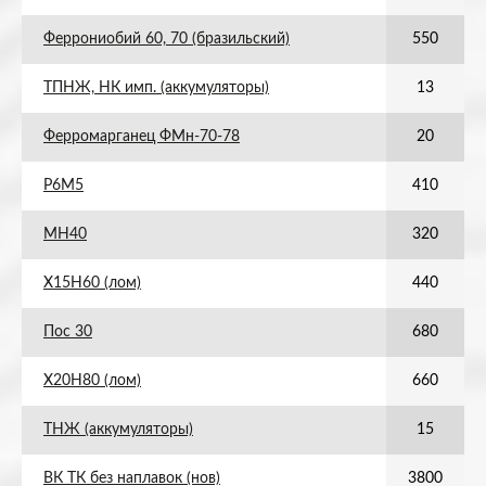
Феррониобий 60, 70 (бразильский)
550
ТПНЖ, НК имп. (аккумуляторы)
13
Ферромарганец ФМн-70-78
20
Р6М5
410
МН40
320
Х15Н60 (лом)
440
Пос 30
680
Х20Н80 (лом)
660
ТНЖ (аккумуляторы)
15
ВК ТК без наплавок (нов)
3800