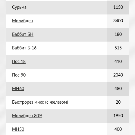
Сурьма
1150
Молибден
3400
Баббит БН
180
Баббит Б-16
515
Пос 18
410
Пос 90
2040
МН60
480
Быстрорез микс (с железом)
20
Молибден 80%
1950
МН50
400