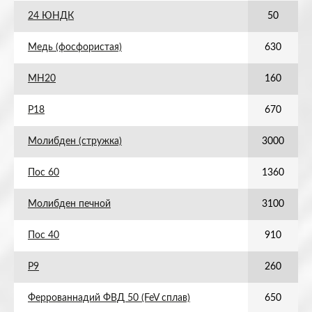
24 ЮНДК
50
Медь (фосфористая)
630
МН20
160
Р18
670
Молибден (стружка)
3000
Пос 60
1360
Молибден печной
3100
Пос 40
910
Р9
260
Феррованнадий ФВД 50 (FeV сплав)
650