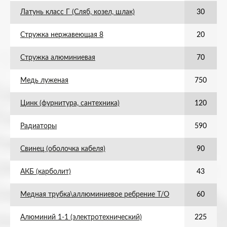
Латунь класс Г (Сляб, козел, шлак)
30
Стружка нержавеющая 8
20
Стружка алюминиевая
70
Медь луженая
750
Цинк (фурнитура, сантехника)
120
Радиаторы
590
Свинец (оболочка кабеля)
90
АКБ (карболит)
43
Медная трубка\аллюминиевое ребрение Т/О
60
Алюминий 1-1 (электротехнический)
225