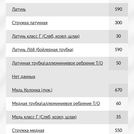
Латунь
590
Стружка латунная
300
Латунь класс Г (Сляб, козел, шлак)
30
Латунь Л68 (бойлерная трубка)
590
Латунная трубка\аллюминиевое ребрение Т/О
50
Нет данных
Медь Колонка (луж.)
670
Медная трубка\аллюминиевое ребрение Т/О
60
Медь класс Г (Сляб, козел, шлак)
35
Стружка медная
550