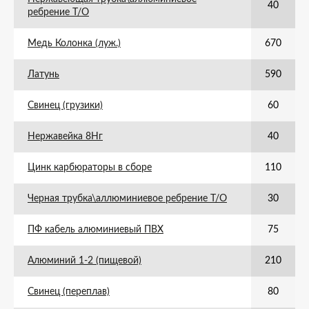
40
ребрение Т/О
Медь Колонка (луж.)
670
Латунь
590
Свинец (грузики)
60
Нержавейка 8Нг
40
Цинк карбюраторы в сборе
110
Черная трубка\аллюминиевое ребрение Т/О
30
ПФ кабель алюминиевый ПВХ
75
Алюминий 1-2 (пищевой)
210
Свинец (переплав)
80