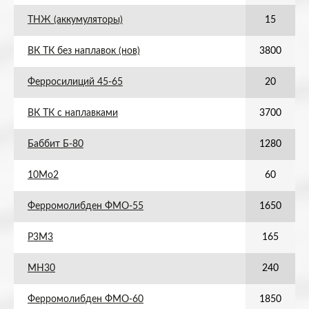
ТНЖ (аккумуляторы)
15
ВК ТК без наплавок (нов)
3800
Ферросилиций 45-65
20
ВК ТК с наплавками
3700
Баббит Б-80
1280
10Мо2
60
Ферромолибден ФМО-55
1650
Р3М3
165
МН30
240
Ферромолибден ФМО-60
1850