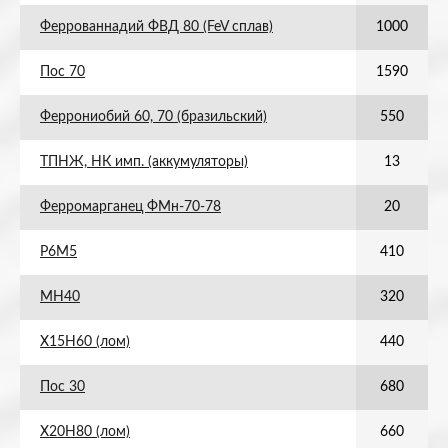
Феррованнадий ФВД 80 (FeV сплав)
1000
Пос 70
1590
Феррониобий 60, 70 (бразильский)
550
ТПНЖ, НК имп. (аккумуляторы)
13
Ферромарганец ФМн-70-78
20
Р6М5
410
МН40
320
Х15Н60 (лом)
440
Пос 30
680
Х20Н80 (лом)
660