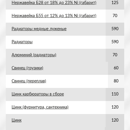
Нержавейка Б28 от 18% до 23% Ni (габарит)
125
Нержавейка Б55 от 12% до 13% Ni (габарит)
70
Радиаторы медные луженые
590
Радиаторы
590
Алюминий (радиаторы)
70
Свинец (грузики)
60
Свинец (переплав)
80
Цинк карбюраторы в сборе
110
Цинк (фурнитура, сантехника)
120
Цинк
120