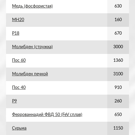
Медь (фосфористая)
630
МН20
160
Р18
670
Молибден (стружка)
3000
Пос 60
1360
Молибден печной
3100
Пос 40
910
Р9
260
Феррованнадий ФВД 50 (FeV сплав)
650
Сурьма
1150