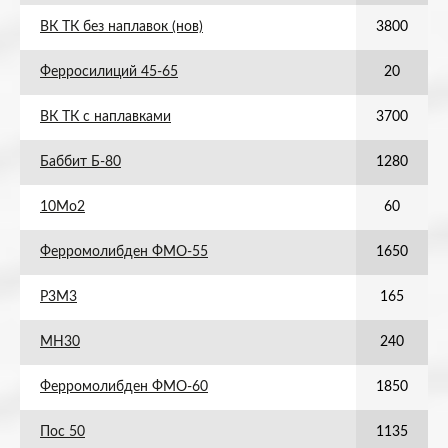
ВК ТК без наплавок (нов)
3800
Ферросилиций 45-65
20
ВК ТК с наплавками
3700
Баббит Б-80
1280
10Мо2
60
Ферромолибден ФМО-55
1650
Р3М3
165
МН30
240
Ферромолибден ФМО-60
1850
Пос 50
1135