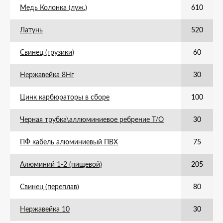
Медь Колонка (луж.)
610
Латунь
520
Свинец (грузики)
60
Нержавейка 8Нг
30
Цинк карбюраторы в сборе
100
Черная трубка\аллюминиевое ребрение Т/О
30
ПФ кабель алюминиевый ПВХ
75
Алюминий 1-2 (пищевой)
205
Свинец (переплав)
80
Нержавейка 10
30