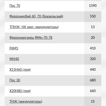
Пос 70
1590
Феррониобий 60, 70 (бразильский)
550
ТПНЖ, НК имп. (аккумуляторы)
13
Ферромарганец ФМн-70-78
20
Р6М5
410
МН40
320
Х15Н60 (лом)
440
Пос 30
680
Х20Н80 (лом)
660
ТНЖ (аккумуляторы)
15