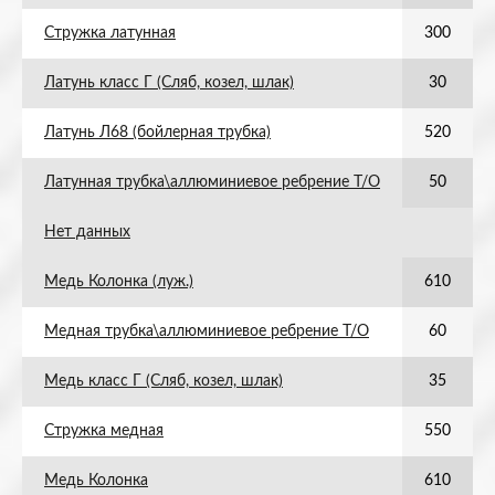
Стружка латунная
300
Латунь класс Г (Сляб, козел, шлак)
30
Латунь Л68 (бойлерная трубка)
520
Латунная трубка\аллюминиевое ребрение Т/О
50
Нет данных
Медь Колонка (луж.)
610
Медная трубка\аллюминиевое ребрение Т/О
60
Медь класс Г (Сляб, козел, шлак)
35
Стружка медная
550
Медь Колонка
610