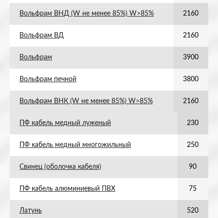
Вольфрам ВНД (W не менее 85%) W>85%
2160
Вольфрам ВД
2160
Вольфрам
3900
Вольфрам печной
3800
Вольфрам ВНК (W не менее 85%) W>85%
2160
ПФ кабель медный луженый
230
ПФ кабель медный многожильный
250
Свинец (оболочка кабеля)
90
ПФ кабель алюминиевый ПВХ
75
Латунь
520