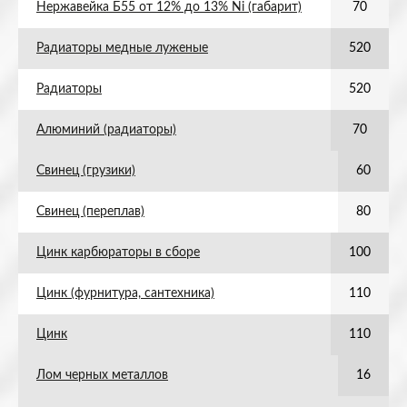
Нержавейка Б55 от 12% до 13% Ni (габарит)
70
Радиаторы медные луженые
520
Радиаторы
520
Алюминий (радиаторы)
70
Свинец (грузики)
60
Свинец (переплав)
80
Цинк карбюраторы в сборе
100
Цинк (фурнитура, сантехника)
110
Цинк
110
Лом черных металлов
16