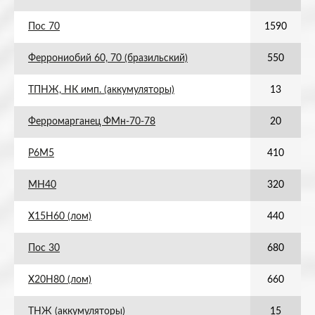
Пос 70
1590
Феррониобий 60, 70 (бразильский)
550
ТПНЖ, НК имп. (аккумуляторы)
13
Ферромарганец ФМн-70-78
20
Р6М5
410
МН40
320
Х15Н60 (лом)
440
Пос 30
680
Х20Н80 (лом)
660
ТНЖ (аккумуляторы)
15