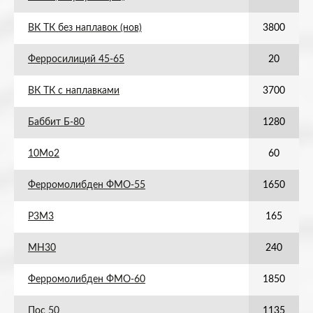
ВК ТК без наплавок (нов)
3800
Ферросилиций 45-65
20
ВК ТК с наплавками
3700
Баббит Б-80
1280
10Мо2
60
Ферромолибден ФМО-55
1650
Р3М3
165
МН30
240
Ферромолибден ФМО-60
1850
Пос 50
1135