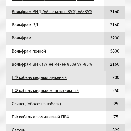
Вольфрам ВНД (W не менее 85%) W>85%
2160
Вольфрам ВД
2160
Вольфрам
3900
Вольфрам печной
3800
Вольфрам ВНК (W не менее 85%) W>85%
2160
ПФ кабель медный луженый
230
ПФ кабель медный многожильный
250
Свинец (оболочка кабеля)
95
ПФ кабель алюминиевый ПВХ
75
Латунь
525