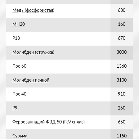
Медь (фосфористая)
630
МН20
160
Р18
670
Молибден (стружка)
3000
Пос 60
1360
Молибден печной
3100
Пос 40
910
Р9
260
Феррованнадий ФВД 50 (FeV сплав)
650
Сурьма
1150