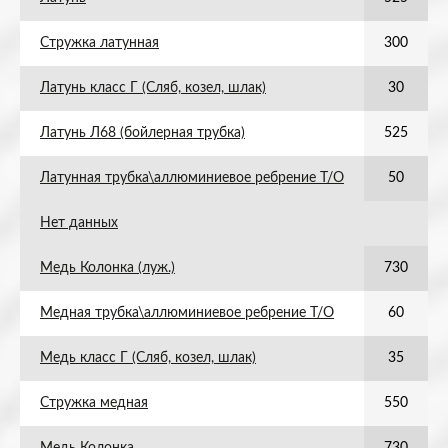
Стружка латунная
300
Латунь класс Г (Сляб, козел, шлак)
30
Латунь Л68 (бойлерная трубка)
525
Латунная трубка\аллюминиевое ребрение Т/О
50
Нет данных
Медь Колонка (луж.)
730
Медная трубка\аллюминиевое ребрение Т/О
60
Медь класс Г (Сляб, козел, шлак)
35
Стружка медная
550