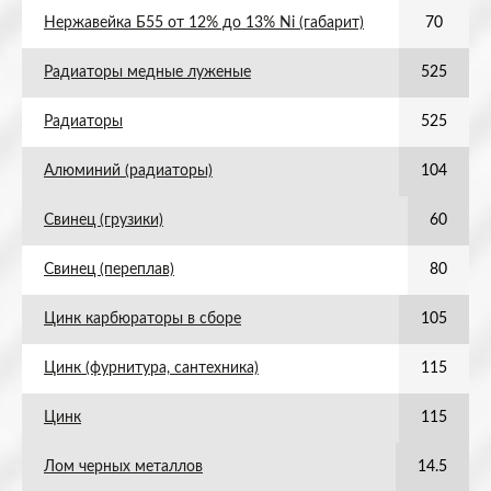
Нержавейка Б55 от 12% до 13% Ni (габарит)
70
Радиаторы медные луженые
525
Радиаторы
525
Алюминий (радиаторы)
104
Свинец (грузики)
60
Свинец (переплав)
80
Цинк карбюраторы в сборе
105
Цинк (фурнитура, сантехника)
115
Цинк
115
Лом черных металлов
14.5