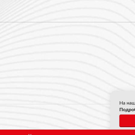
На наш
Подро
© 2026
*Все ц