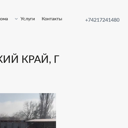
лома
Услуги
Контакты
+74217241480
ИЙ КРАЙ, Г