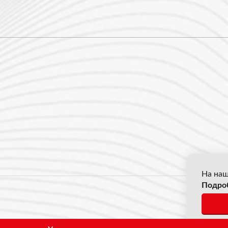
На наш
Подро
© 2026
*Все ц