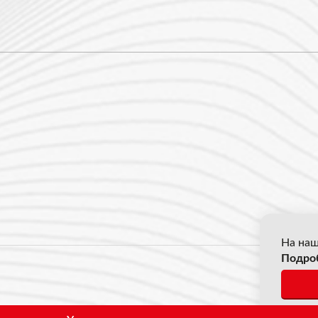
На наш
Подро
© 2026
*Все ц