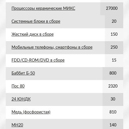
Процессоры керамические МИКС
27000
Системные блоки в сборе
20
Жесткий диск в сборе
150
Мобильные телефоны, смартфоны в сборе
250
FDD/CD-ROM/DVD в сборе
15
Баббит Б-50
800
Пос 80
2320
24 ЮНДК
30
Медь (фосфористая)
810
МН20
140