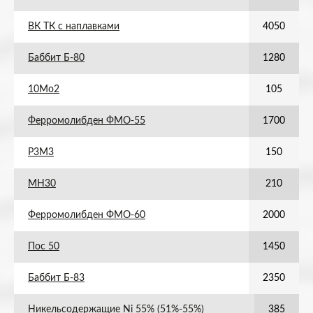
ВК ТК с наплавками
4050
Баббит Б-80
1280
10Мо2
105
Ферромолибден ФМО-55
1700
Р3М3
150
МН30
210
Ферромолибден ФМО-60
2000
Пос 50
1450
Баббит Б-83
2350
Никельсодержащие Ni 55% (51%-55%)
385