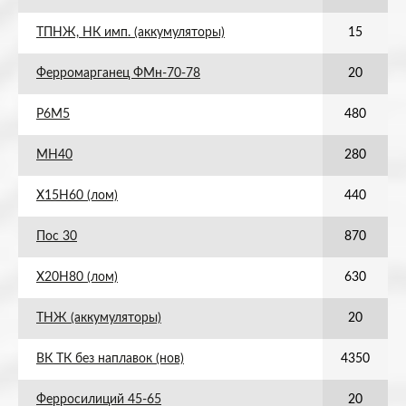
ТПНЖ, НК имп. (аккумуляторы)
15
Ферромарганец ФМн-70-78
20
Р6М5
480
МН40
280
Х15Н60 (лом)
440
Пос 30
870
Х20Н80 (лом)
630
ТНЖ (аккумуляторы)
20
ВК ТК без наплавок (нов)
4350
Ферросилиций 45-65
20