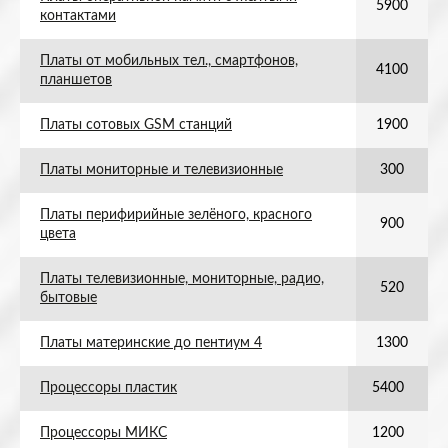
5900
контактами
Платы от мобильных тел., смартфонов,
4100
планшетов
Платы сотовых GSM станций
1900
Платы мониторные и телевизионные
300
Платы перифирийные зелёного, красного
900
цвета
Платы телевизионные, мониторные, радио,
520
бытовые
Платы материнские до пентиум 4
1300
Процессоры пластик
5400
Процессоры МИКС
1200