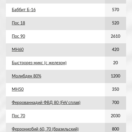
Баббит Б-16
570
Пос 18
520
Пос 90
2610
МН60
420
Быстрорез микс (с железом)
20
Молибден 80%
1200
МН50
350
Феррованнадий ФВД 80 (FeV сплав)
700
Пос 70
2030
Феррониобий 60, 70 (бразильский)
800