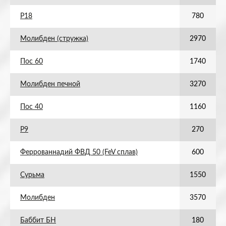
Р18
780
Молибден (стружка)
2970
Пос 60
1740
Молибден печной
3270
Пос 40
1160
Р9
270
Феррованнадий ФВД 50 (FeV сплав)
600
Сурьма
1550
Молибден
3570
Баббит БН
180