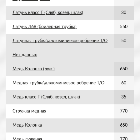
Латунь класс Г (Сляб, козел, шлак)
30
Латунь Л68 (бойлерная трубка)
550
Латунная трубка\аллюминиевое ребрение Т/О
50
Нет данных
Медь Колонка (луж.)
650
Медная трубка\аллюминиевое ребрение Т/О
60
Медь класс Г (Сляб, козел, шлак)
35
Стружка медная
770
Медь Колонка
650
Медь луженая
770