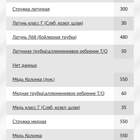
Стружка латунная
300
Латунь класс Г (Сляб, козел, шлак)
30
Латунь Л68 (бойлерная трубка)
480
Латунная трубка\аллюминиевое ребрение Т/О
50
Нет данных
Медь Колонка (луж.)
550
Медная трубка\аллюминиевое ребрение Т/О
60
Медь класс Г (Сляб, козел, шлак)
35
Стружка медная
550
Медь Колонка
550