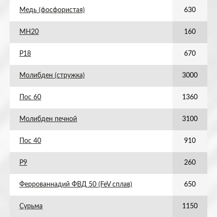
Медь (фосфористая)
630
МН20
160
Р18
670
Молибден (стружка)
3000
Пос 60
1360
Молибден печной
3100
Пос 40
910
Р9
260
Феррованнадий ФВД 50 (FeV сплав)
650
Сурьма
1150