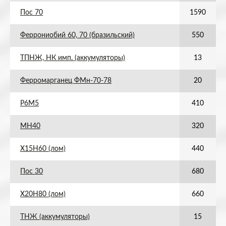
Пос 70
1590
Феррониобий 60, 70 (бразильский)
550
ТПНЖ, НК имп. (аккумуляторы)
13
Ферромарганец ФМн-70-78
20
Р6М5
410
МН40
320
Х15Н60 (лом)
440
Пос 30
680
Х20Н80 (лом)
660
ТНЖ (аккумуляторы)
15