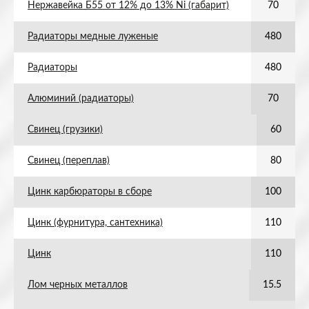
Нержавейка Б55 от 12% до 13% Ni (габарит)
70
Радиаторы медные луженые
480
Радиаторы
480
Алюминий (радиаторы)
70
Свинец (грузики)
60
Свинец (переплав)
80
Цинк карбюраторы в сборе
100
Цинк (фурнитура, сантехника)
110
Цинк
110
Лом черных металлов
15.5