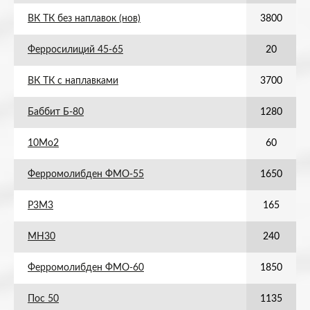
ВК ТК без наплавок (нов)
3800
Ферросилиций 45-65
20
ВК ТК с наплавками
3700
Баббит Б-80
1280
10Мо2
60
Ферромолибден ФМО-55
1650
Р3М3
165
МН30
240
Ферромолибден ФМО-60
1850
Пос 50
1135