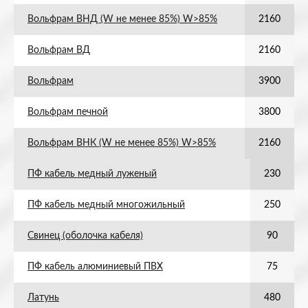
Вольфрам ВНД (W не менее 85%) W>85%
2160
Вольфрам ВД
2160
Вольфрам
3900
Вольфрам печной
3800
Вольфрам ВНК (W не менее 85%) W>85%
2160
ПФ кабель медный луженый
230
ПФ кабель медный многожильный
250
Свинец (оболочка кабеля)
90
ПФ кабель алюминиевый ПВХ
75
Латунь
480