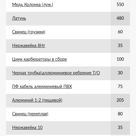
Медь Колонка (луж.)
550
Латунь
480
Свинец (грузики)
60
Нержавейка 8Нг
35
Цинк карбюраторы в сборе
100
Черная трубка\аллюминиевое ребрение Т/О
30
ПФ кабель алюминиевый ПВХ
75
Алюминий 1-2 (пищевой)
205
Свинец (переплав)
80
Нержавейка 10
35