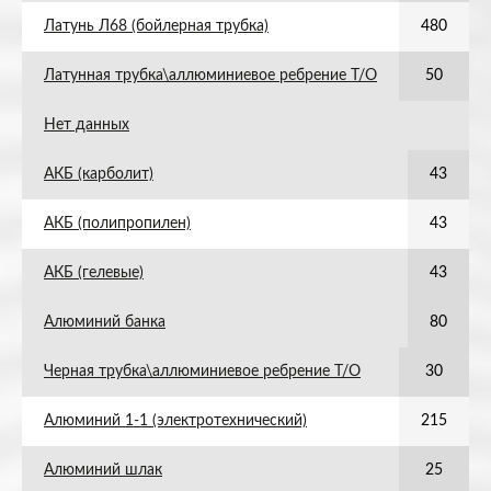
Латунь Л68 (бойлерная трубка)
480
Латунная трубка\аллюминиевое ребрение Т/О
50
Нет данных
АКБ (карболит)
43
АКБ (полипропилен)
43
АКБ (гелевые)
43
Алюминий банка
80
Черная трубка\аллюминиевое ребрение Т/О
30
Алюминий 1-1 (электротехнический)
215
Алюминий шлак
25