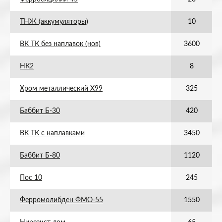
ТНЖ (аккумуляторы)
10
ВК ТК без наплавок (нов)
3600
НК2
8
Хром металлический Х99
325
Баббит Б-30
420
ВК ТК с наплавками
3450
Баббит Б-80
1120
Пос 10
245
Ферромолибден ФМО-55
1550