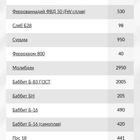
Феррованнадий ФВД 50 (FeV сплав)
530
Сляб Б28
98
Сурьма
950
Феррохром 800
40
Молибден
2950
Баббит Б-83 ГОСТ
2005
Баббит БН
205
Баббит Б-16
490
Баббит Б-16 (самоплав)
420
Пос 18
441