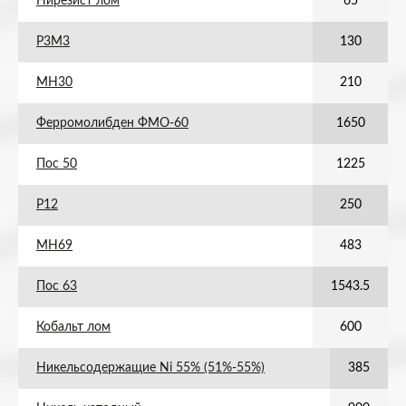
Нирезист лом
65
Р3М3
130
МН30
210
Ферромолибден ФМО-60
1650
Пос 50
1225
Р12
250
МН69
483
Пос 63
1543.5
Кобальт лом
600
Никельсодержащие Ni 55% (51%-55%)
385