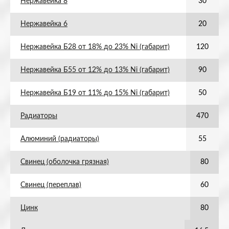
Нержавейка 8
30
Нержавейка 6
20
Нержавейка Б28 от 18% до 23% Ni (габарит)
120
Нержавейка Б55 от 12% до 13% Ni (габарит)
90
Нержавейка Б19 от 11% до 15% Ni (габарит)
50
Радиаторы
470
Алюминий (радиаторы)
55
Свинец (оболочка грязная)
80
Свинец (переплав)
60
Цинк
80