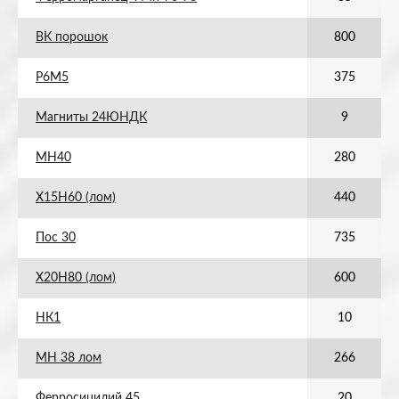
ВК порошок
800
Р6М5
375
Магниты 24ЮНДК
9
МН40
280
Х15Н60 (лом)
440
Пос 30
735
Х20Н80 (лом)
600
НК1
10
МН 38 лом
266
Ферросицилий 45
20