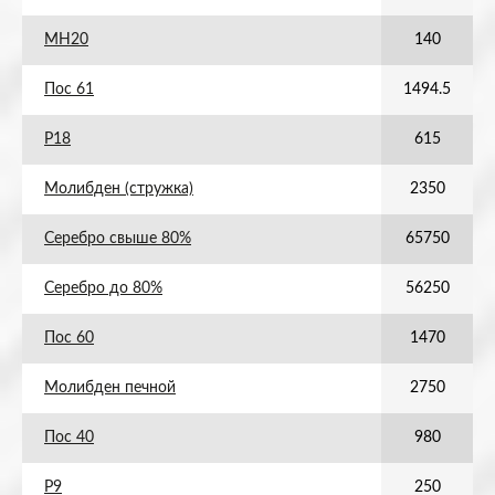
МН20
140
Пос 61
1494.5
Р18
615
Молибден (стружка)
2350
Серебро свыше 80%
65750
Серебро до 80%
56250
Пос 60
1470
Молибден печной
2750
Пос 40
980
Р9
250