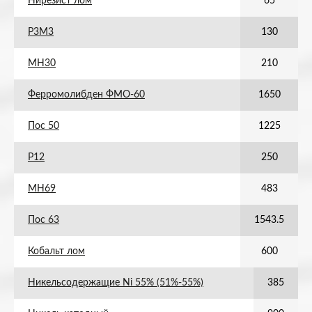
Нирезист лом
65
Р3М3
130
МН30
210
Ферромолибден ФМО-60
1650
Пос 50
1225
Р12
250
МН69
483
Пос 63
1543.5
Кобальт лом
600
Никельсодержащие Ni 55% (51%-55%)
385