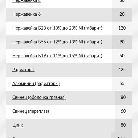
Нержавейка 8
30
Нержавейка 6
20
Нержавейка Б28 от 18% до 23% Ni (габарит)
120
Нержавейка Б55 от 12% до 13% Ni (габарит)
90
Нержавейка Б19 от 11% до 15% Ni (габарит)
50
Радиаторы
425
Алюминий (радиаторы)
55
Свинец (оболочка грязная)
80
Свинец (переплав)
60
Цинк
80