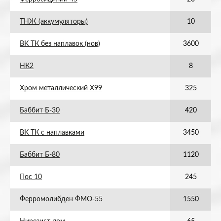
ТНЖ (аккумуляторы)
10
ВК ТК без наплавок (нов)
3600
НК2
8
Хром металлический Х99
325
Баббит Б-30
420
ВК ТК с наплавками
3450
Баббит Б-80
1120
Пос 10
245
Ферромолибден ФМО-55
1550