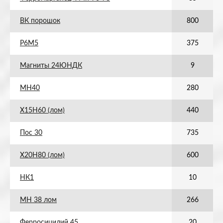
ВК порошок
800
Р6М5
375
Магниты 24ЮНДК
9
МН40
280
Х15Н60 (лом)
440
Пос 30
735
Х20Н80 (лом)
600
НК1
10
МН 38 лом
266
Ферросицилий 45
20