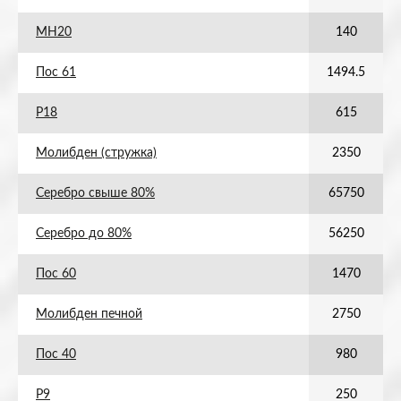
МН20
140
Пос 61
1494.5
Р18
615
Молибден (стружка)
2350
Серебро свыше 80%
65750
Серебро до 80%
56250
Пос 60
1470
Молибден печной
2750
Пос 40
980
Р9
250