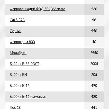
Феррованнадий ФВД 50 (FeV сплав)
530
Сляб Б28
98
Сурьма
950
Феррохром 800
40
Молибден
2950
Баббит Б-83 ГОСТ
2005
Баббит БН
205
Баббит Б-16
490
Баббит Б-16 (самоплав)
420
Пос 18
441