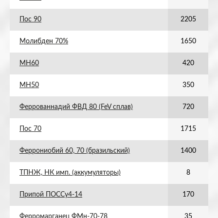
Пос 90
2205
Молибден 70%
1650
МН60
420
МН50
350
Феррованнадий ФВД 80 (FeV сплав)
720
Пос 70
1715
Феррониобий 60, 70 (бразильский)
1400
ТПНЖ, НК имп. (аккумуляторы)
8
Припой ПОССу4-14
170
Ферромарганец ФМн-70-78
35