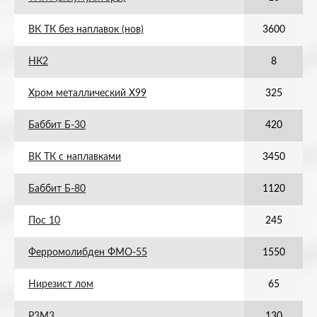
ВК ТК без наплавок (нов)
3600
НК2
8
Хром металлический Х99
325
Баббит Б-30
420
ВК ТК с наплавками
3450
Баббит Б-80
1120
Пос 10
245
Ферромолибден ФМО-55
1550
Нирезист лом
65
Р3М3
130