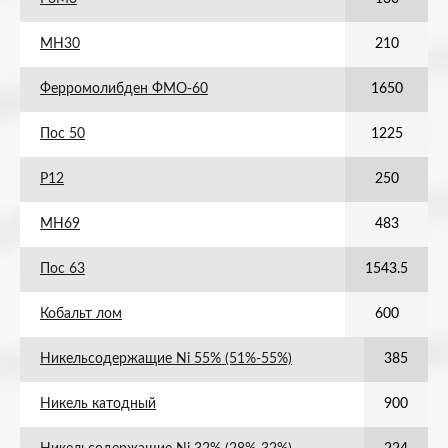
МН30
210
Ферромолибден ФМО-60
1650
Пос 50
1225
Р12
250
МН69
483
Пос 63
1543.5
Кобальт лом
600
Никельсодержащие Ni 55% (51%-55%)
385
Никель катодный
900