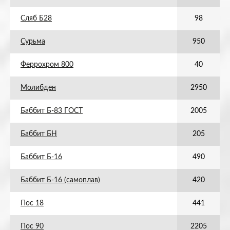
Сляб Б28
98
Сурьма
950
Феррохром 800
40
Молибден
2950
Баббит Б-83 ГОСТ
2005
Баббит БН
205
Баббит Б-16
490
Баббит Б-16 (самоплав)
420
Пос 18
441
Пос 90
2205