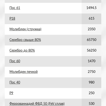
Пос 61
1494.5
Р18
615
Молибден (стружка)
2350
Серебро свыше 80%
65750
Серебро до 80%
56250
Пос 60
1470
Молибден печной
2750
Пос 40
980
Р9
250
Феррованнадий ФВД 50 (FeV сплав)
530