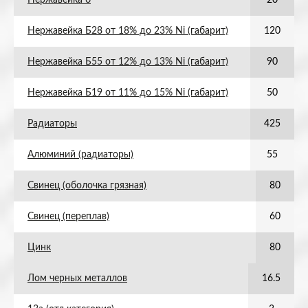
Нержавейка 6
20
Нержавейка Б28 от 18% до 23% Ni (габарит)
120
Нержавейка Б55 от 12% до 13% Ni (габарит)
90
Нержавейка Б19 от 11% до 15% Ni (габарит)
50
Радиаторы
425
Алюминий (радиаторы)
55
Свинец (оболочка грязная)
80
Свинец (переплав)
60
Цинк
80
Лом черных металлов
16.5