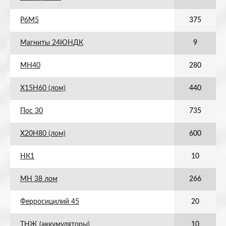
Р6М5
375
Магниты 24ЮНДК
9
МН40
280
Х15Н60 (лом)
440
Пос 30
735
Х20Н80 (лом)
600
НК1
10
МН 38 лом
266
Ферросицилий 45
20
ТНЖ (аккумуляторы)
10