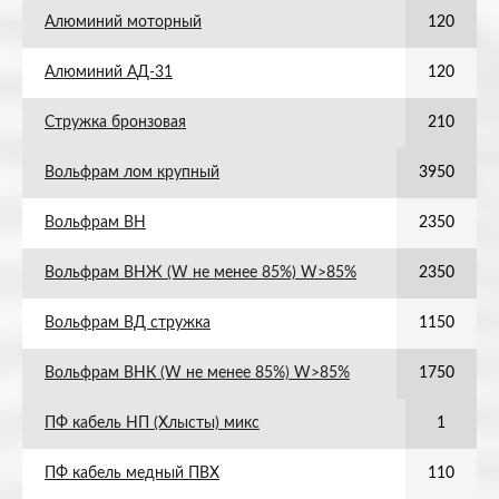
Алюминий моторный
120
Алюминий АД-31
120
Стружка бронзовая
210
Вольфрам лом крупный
3950
Вольфрам ВН
2350
Вольфрам ВНЖ (W не менее 85%) W>85%
2350
Вольфрам ВД стружка
1150
Вольфрам ВНК (W не менее 85%) W>85%
1750
ПФ кабель НП (Хлысты) микс
1
ПФ кабель медный ПВХ
110