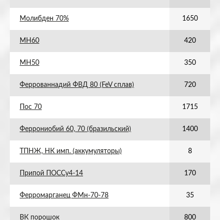
Молибден 70%
1650
МН60
420
МН50
350
Феррованнадий ФВД 80 (FeV сплав)
720
Пос 70
1715
Феррониобий 60, 70 (бразильский)
1400
ТПНЖ, НК имп. (аккумуляторы)
8
Припой ПОССу4-14
170
Ферромарганец ФМн-70-78
35
ВК порошок
800