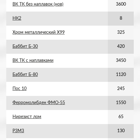
ВК ТК без наплавок (нов)
3600
НК2
8
Хром металлический Х99
325
Баббит Б-30
420
ВК ТК с наплавками
3450
Баббит Б-80
1120
Пос 10
245
Ферромолибден ФМО-55
1550
Нирезист лом
65
Р3М3
130