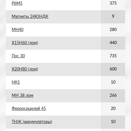
Р6М5
375
Магниты 24ЮНДК
9
МН40
280
Х15Н60 (лом)
440
Пос 30
735
Х20Н80 (лом)
600
НК1
10
МН 38 лом
266
Ферросицилий 45
20
ТНЖ (аккумуляторы)
10