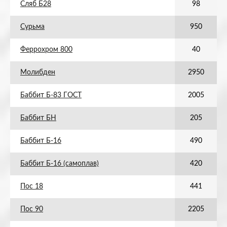
Сляб Б28
98
Сурьма
950
Феррохром 800
40
Молибден
2950
Баббит Б-83 ГОСТ
2005
Баббит БН
205
Баббит Б-16
490
Баббит Б-16 (самоплав)
420
Пос 18
441
Пос 90
2205