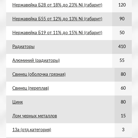
Нержавейка Б28 от 18% до 23% Ni (габарит)
120
Нержавейка Б55 от 12% до 13% Ni (габарит)
90
Нержавейка Б19 от 11% до 15% Ni (габарит)
50
Радиаторы
410
Алюминий (радиаторы)
55
Свинец (оболочка грязная)
80
Свинец (переплав)
60
Цинк
80
Лом черных металлов
15
13а (отд.категория)
3