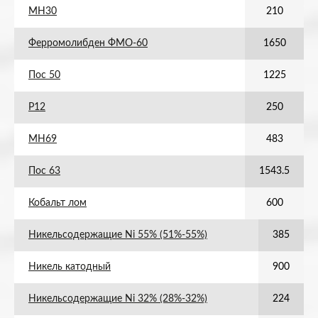
МН30
210
Ферромолибден ФМО-60
1650
Пос 50
1225
Р12
250
МН69
483
Пос 63
1543.5
Кобальт лом
600
Никельсодержащие Ni 55% (51%-55%)
385
Никель катодный
900
Никельсодержащие Ni 32% (28%-32%)
224