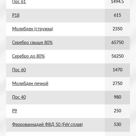
Пос 61
1494.5
Р18
615
Молибден (стружка)
2350
Серебро свыше 80%
65750
Серебро до 80%
56250
Пос 60
1470
Молибден печной
2750
Пос 40
980
Р9
250
Феррованнадий ФВД 50 (FeV сплав)
530