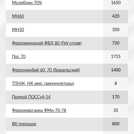
Молибден 70%
1650
МН60
420
МН50
350
Феррованнадий ФВД 80 (FeV сплав)
720
Пос 70
1715
Феррониобий 60, 70 (бразильский)
1400
ТПНЖ, НК имп. (аккумуляторы)
8
Припой ПОССу4-14
170
Ферромарганец ФМн-70-78
35
ВК порошок
800