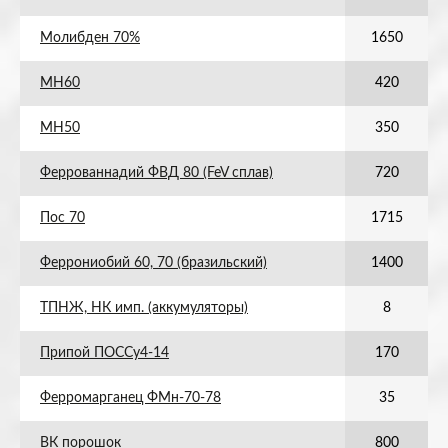
Молибден 70%
1650
МН60
420
МН50
350
Феррованнадий ФВД 80 (FeV сплав)
720
Пос 70
1715
Феррониобий 60, 70 (бразильский)
1400
ТПНЖ, НК имп. (аккумуляторы)
8
Припой ПОССу4-14
170
Ферромарганец ФМн-70-78
35
ВК порошок
800