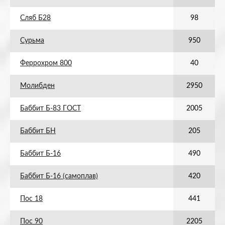
Сляб Б28
98
Сурьма
950
Феррохром 800
40
Молибден
2950
Баббит Б-83 ГОСТ
2005
Баббит БН
205
Баббит Б-16
490
Баббит Б-16 (самоплав)
420
Пос 18
441
Пос 90
2205