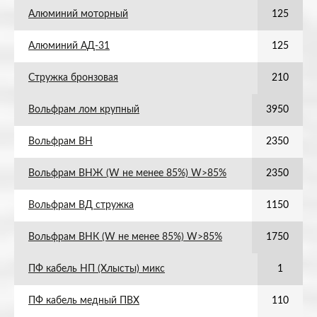
Алюминий моторный
125
Алюминий АД-31
125
Стружка бронзовая
210
Вольфрам лом крупный
3950
Вольфрам ВН
2350
Вольфрам ВНЖ (W не менее 85%) W>85%
2350
Вольфрам ВД стружка
1150
Вольфрам ВНК (W не менее 85%) W>85%
1750
ПФ кабель НП (Хлысты) микс
1
ПФ кабель медный ПВХ
110