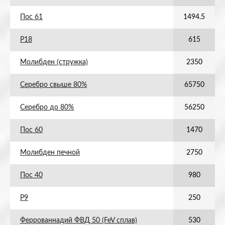
Пос 61
1494.5
Р18
615
Молибден (стружка)
2350
Серебро свыше 80%
65750
Серебро до 80%
56250
Пос 60
1470
Молибден печной
2750
Пос 40
980
Р9
250
Феррованнадий ФВД 50 (FeV сплав)
530