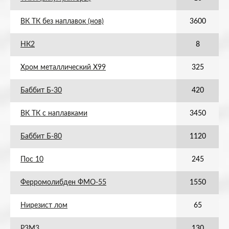
ВК ТК без наплавок (нов)
3600
НК2
8
Хром металлический Х99
325
Баббит Б-30
420
ВК ТК с наплавками
3450
Баббит Б-80
1120
Пос 10
245
Ферромолибден ФМО-55
1550
Нирезист лом
65
Р3М3
130