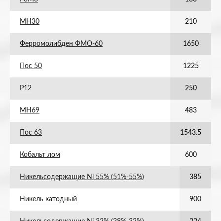
МН30
210
Ферромолибден ФМО-60
1650
Пос 50
1225
Р12
250
МН69
483
Пос 63
1543.5
Кобальт лом
600
Никельсодержащие Ni 55% (51%-55%)
385
Никель катодный
900