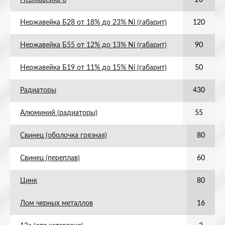
Нержавейка 6
20
Нержавейка Б28 от 18% до 23% Ni (габарит)
120
Нержавейка Б55 от 12% до 13% Ni (габарит)
90
Нержавейка Б19 от 11% до 15% Ni (габарит)
50
Радиаторы
430
Алюминий (радиаторы)
55
Свинец (оболочка грязная)
80
Свинец (переплав)
60
Цинк
80
Лом черных металлов
16