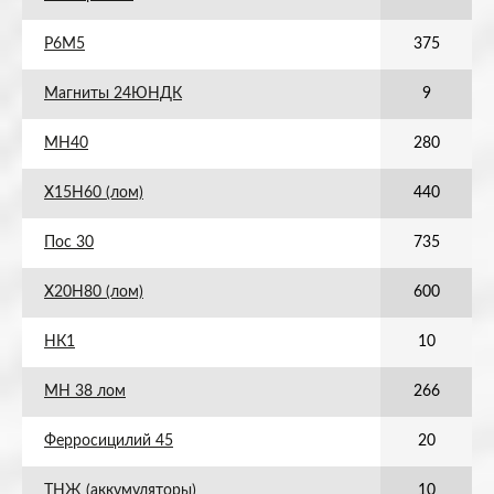
Р6М5
375
Магниты 24ЮНДК
9
МН40
280
Х15Н60 (лом)
440
Пос 30
735
Х20Н80 (лом)
600
НК1
10
МН 38 лом
266
Ферросицилий 45
20
ТНЖ (аккумуляторы)
10