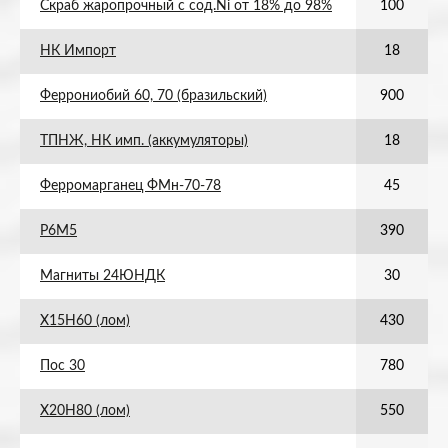
Скраб жаропрочный с сод.Ni от 18% до 98%
100
НК Импорт
18
Феррониобий 60, 70 (бразильский)
900
ТПНЖ, НК имп. (аккумуляторы)
18
Ферромарганец ФМн-70-78
45
Р6М5
390
Магниты 24ЮНДК
30
Х15Н60 (лом)
430
Пос 30
780
Х20Н80 (лом)
550