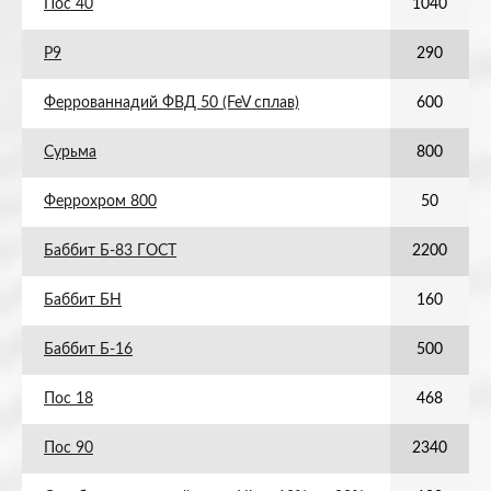
Пос 40
1040
Р9
290
Феррованнадий ФВД 50 (FeV сплав)
600
Сурьма
800
Феррохром 800
50
Баббит Б-83 ГОСТ
2200
Баббит БН
160
Баббит Б-16
500
Пос 18
468
Пос 90
2340