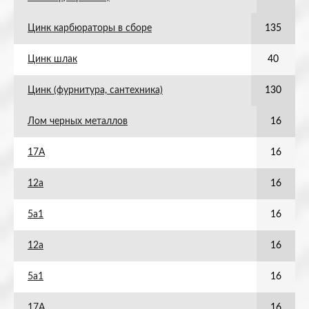
Цинк карбюраторы в сборе
135
Цинк шлак
40
Цинк (фурнитура, сантехника)
130
Лом черных металлов
16
17А
16
12а
16
5а1
16
12а
16
5а1
16
17А
16