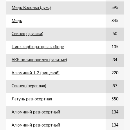
Медь Колонка (луж.)
595
Медь
845
Свинец (грузики)
50
Цинк карбюраторы в сборе
135
АКБ полипропилен (залитые)
34
Алюминий 1-2 (пищевой)
220
Свинец (переплав)
87
Латунь разносортная
550
Алюминий разносортный
134
Алюминий разносортный
134