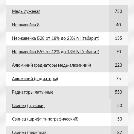
Медь луженая
750
Нержавейка 8
40
Нержавейка Б28 от 18% до 23% Ni (габарит)
135
Нержавейка Б55 от 12% до 13% Ni (габарит)
70
Алюминий (радиаторы медь-алюминий)
220
Алюминий (радиаторы)
75
Радиаторы латунные
550
Свинец (грузики)
50
Свинец (шрифт типографический)
50
Свинец (переплав)
87