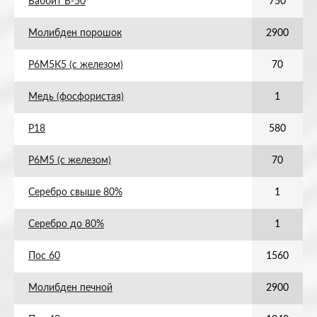
Баббит Б-50
750
Молибден порошок
2900
Р6М5К5 (с железом)
70
Медь (фосфористая)
1
Р18
580
Р6М5 (с железом)
70
Серебро свыше 80%
1
Серебро до 80%
1
Пос 60
1560
Молибден печной
2900