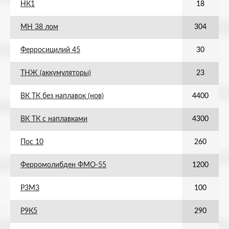
НК1
18
МН 38 лом
304
Ферросицилий 45
30
ТНЖ (аккумуляторы)
23
ВК ТК без наплавок (нов)
4400
ВК ТК с наплавками
4300
Пос 10
260
Ферромолибден ФМО-55
1200
Р3М3
100
Р9К5
290