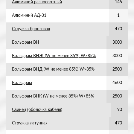
Алюминий разносортный
145
Алюминий АД-31
1
Стружка бронзовая
470
Вольфрам ВН
3000
Вольфрам ВНЖ (W не менее 85%) W>85%
3000
Вольфрам ВНД (W не менее 85%) W>85%
2500
Вольфрам
4600
Вольфрам ВНК (W не менее 85%) W>85%
2500
Свинец (оболочка кабеля)
90
Стружка латунная
470