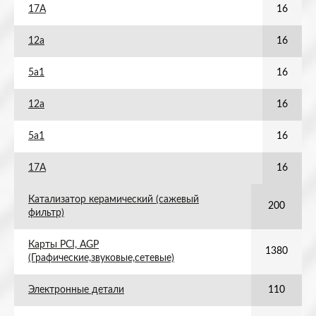
17А
16
12а
16
5а1
16
12а
16
5а1
16
17А
16
Катализатор керамический (сажевый
200
фильтр)
Карты PCI, AGP
1380
(Графические,звуковые,сетевые)
Электронные детали
110