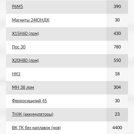
Р6М5
390
Магниты 24ЮНДК
30
Х15Н60 (лом)
430
Пос 30
780
Х20Н80 (лом)
550
НК1
18
МН 38 лом
304
Ферросицилий 45
30
ТНЖ (аккумуляторы)
23
ВК ТК без наплавок (нов)
4400