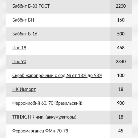
Баббит Б-83 ГОСТ
2200
Баббит БН
160
Баббит Б-16
500
Пос 18
468
Пос 90
2340
Скраб жаропрочный с сод.Ni от 18% до 98%
100
НК Импорт
18
Феррониобий 60, 70 (бразильский)
900
ТПНЖ, НК имп. (аккумуляторы)
18
Ферромарганец ФМн-70-78
45