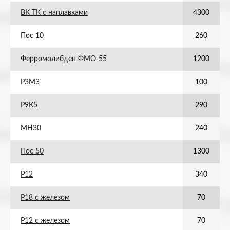
ВК ТК с наплавками
4300
Пос 10
260
Ферромолибден ФМО-55
1200
Р3М3
100
Р9К5
290
МН30
240
Пос 50
1300
Р12
340
Р18 с железом
70
Р12 с железом
70