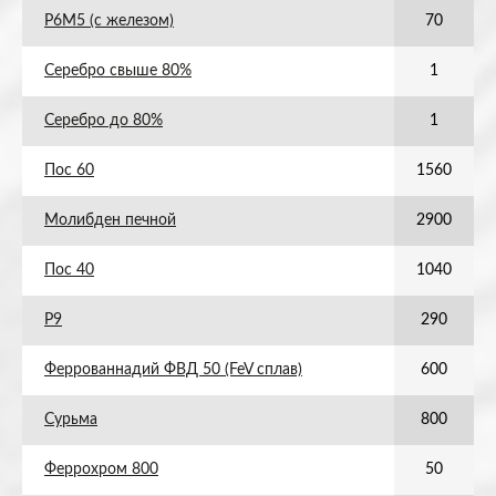
Р6М5 (с железом)
70
Серебро свыше 80%
1
Серебро до 80%
1
Пос 60
1560
Молибден печной
2900
Пос 40
1040
Р9
290
Феррованнадий ФВД 50 (FeV сплав)
600
Сурьма
800
Феррохром 800
50