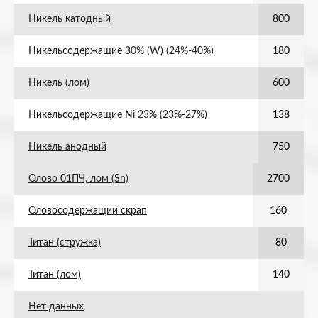
Никель катодный
800
Никельсодержащие 30% (W) (24%-40%)
180
Никель (лом)
600
Никельсодержащие Ni 23% (23%-27%)
138
Никель анодный
750
Олово 01ПЧ, лом (Sn)
2700
Оловосодержащий скрап
160
Титан (стружка)
80
Титан (лом)
140
Нет данных