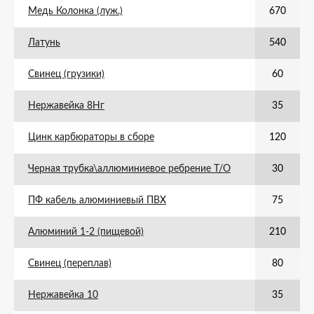
Медь Колонка (луж.)
670
Латунь
540
Свинец (грузики)
60
Нержавейка 8Нг
35
Цинк карбюраторы в сборе
120
Черная трубка\аллюминиевое ребрение Т/О
30
ПФ кабель алюминиевый ПВХ
75
Алюминий 1-2 (пищевой)
210
Свинец (переплав)
80
Нержавейка 10
35