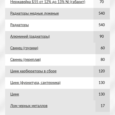
Нержавейка Б55 от 12% до 13% Ni (габарит)
70
Радиаторы медные луженые
540
Радиаторы
540
Алюминий (радиаторы)
90
Свинец (грузики)
60
Свинец (переплав)
80
Цинк карбюраторы в сборе
120
Цинк (фурнитура, сантехника)
130
Цинк
130
Лом черных металлов
17