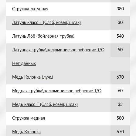
Стружка латунная
380
Латунь класс Г (Сляб, козел, шлак)
30
Латунь Л68 (бойлерная трубка)
540
Латунная трубка\аллюминиевое ребрение Т/О
50
Нет данных
Медь Колонка (луж.)
670
Медная трубка\аллюминиевое ребрение Т/О
60
Медь класс Г (Сляб, козел, шлак)
35
Стружка медная
580
Медь Колонка
670