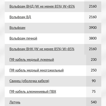
Вольфрам ВНД (W не менее 85%) W>85%
2160
Вольфрам ВД
2160
Вольфрам
3900
Вольфрам печной
3800
Вольфрам ВНК (W не менее 85%) W>85%
2160
ПФ кабель медный луженый
230
ПФ кабель медный многожильный
250
Свинец (оболочка кабеля)
90
ПФ кабель алюминиевый ПВХ
75
Латунь
540