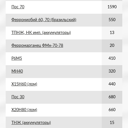
Пос 70
1590
Феррониобий 60, 70 (бразильский)
550
ТПНЖ, НК имп. (аккумуляторы)
13
Ферромарганец ФМн-70-78
20
Р6М5
410
МН40
320
Х15Н60 (лом)
440
Пос 30
680
Х20Н80 (лом)
660
ТНЖ (аккумуляторы)
15