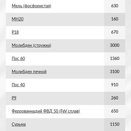
Медь (фосфористая)
630
МН20
160
Р18
670
Молибден (стружка)
3000
Пос 60
1360
Молибден печной
3100
Пос 40
910
Р9
260
Феррованнадий ФВД 50 (FeV сплав)
650
Сурьма
1150