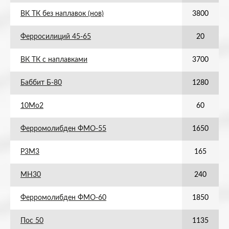
ВК ТК без наплавок (нов)
3800
Ферросилиций 45-65
20
ВК ТК с наплавками
3700
Баббит Б-80
1280
10Мо2
60
Ферромолибден ФМО-55
1650
Р3М3
165
МН30
240
Ферромолибден ФМО-60
1850
Пос 50
1135