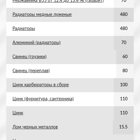
Нержавейка Б55 от 12% до 13% Ni (габарит)
70
Радиаторы медные луженые
480
Радиаторы
480
Алюминий (радиаторы)
70
Свинец (грузики)
60
Свинец (переплав)
80
Цинк карбюраторы в сборе
100
Цинк (фурнитура, сантехника)
110
Цинк
110
Лом черных металлов
15.5