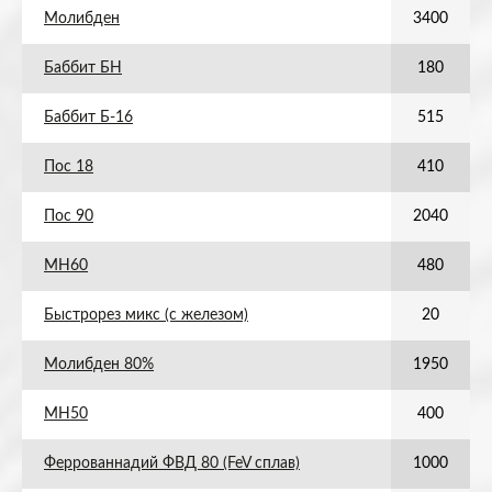
Молибден
3400
Баббит БН
180
Баббит Б-16
515
Пос 18
410
Пос 90
2040
МН60
480
Быстрорез микс (с железом)
20
Молибден 80%
1950
МН50
400
Феррованнадий ФВД 80 (FeV сплав)
1000