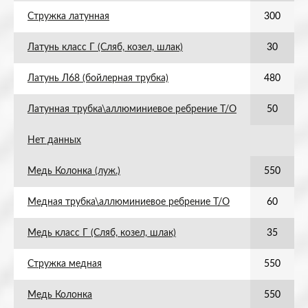
Стружка латунная
300
Латунь класс Г (Сляб, козел, шлак)
30
Латунь Л68 (бойлерная трубка)
480
Латунная трубка\аллюминиевое ребрение Т/О
50
Нет данных
Медь Колонка (луж.)
550
Медная трубка\аллюминиевое ребрение Т/О
60
Медь класс Г (Сляб, козел, шлак)
35
Стружка медная
550
Медь Колонка
550