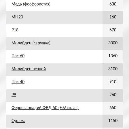
Медь (фосфористая)
630
МН20
160
Р18
670
Молибден (стружка)
3000
Пос 60
1360
Молибден печной
3100
Пос 40
910
Р9
260
Феррованнадий ФВД 50 (FeV сплав)
650
Сурьма
1150