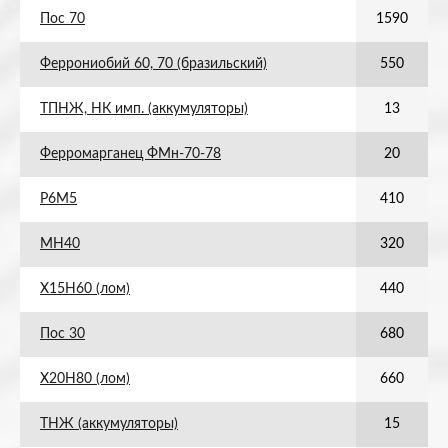
Пос 70
1590
Феррониобий 60, 70 (бразильский)
550
ТПНЖ, НК имп. (аккумуляторы)
13
Ферромарганец ФМн-70-78
20
Р6М5
410
МН40
320
Х15Н60 (лом)
440
Пос 30
680
Х20Н80 (лом)
660
ТНЖ (аккумуляторы)
15