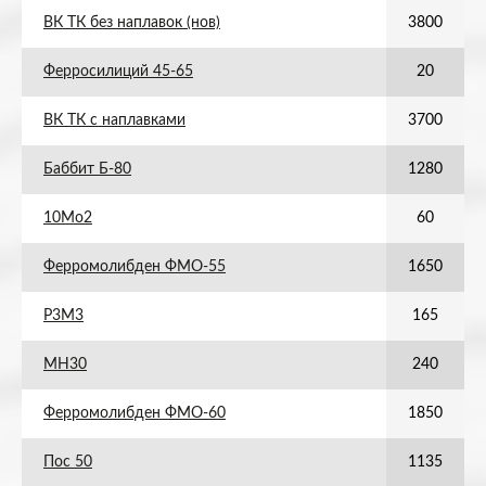
ВК ТК без наплавок (нов)
3800
Ферросилиций 45-65
20
ВК ТК с наплавками
3700
Баббит Б-80
1280
10Мо2
60
Ферромолибден ФМО-55
1650
Р3М3
165
МН30
240
Ферромолибден ФМО-60
1850
Пос 50
1135