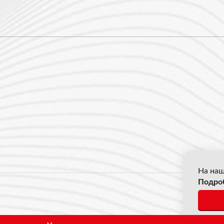
На наш
Подро
© 2026
*Все ц