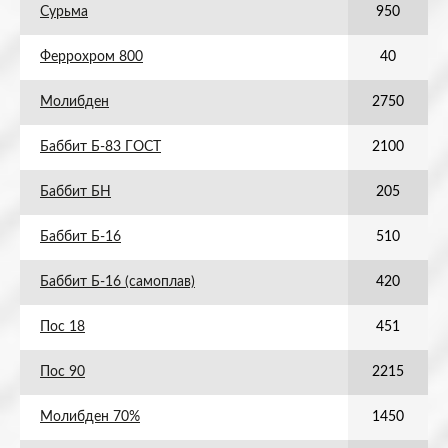
Сурьма
950
Феррохром 800
40
Молибден
2750
Баббит Б-83 ГОСТ
2100
Баббит БН
205
Баббит Б-16
510
Баббит Б-16 (самоплав)
420
Пос 18
451
Пос 90
2215
Молибден 70%
1450