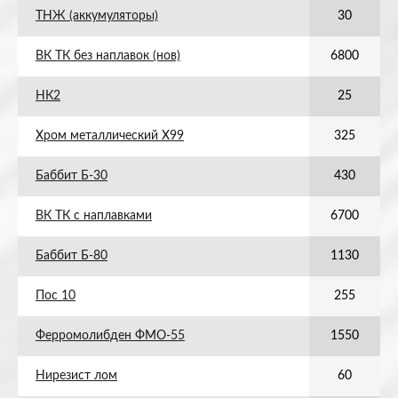
ТНЖ (аккумуляторы)
30
ВК ТК без наплавок (нов)
6800
НК2
25
Хром металлический Х99
325
Баббит Б-30
430
ВК ТК с наплавками
6700
Баббит Б-80
1130
Пос 10
255
Ферромолибден ФМО-55
1550
Нирезист лом
60