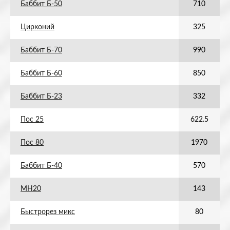
Баббит Б-50
710
Цирконий
325
Баббит Б-70
990
Баббит Б-60
850
Баббит Б-23
332
Пос 25
622.5
Пос 80
1970
Баббит Б-40
570
МН20
143
Быстрорез микс
80