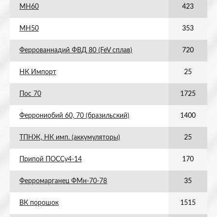
МН60
423
МН50
353
Феррованнадий ФВД 80 (FeV сплав)
720
НК Импорт
25
Пос 70
1725
Феррониобий 60, 70 (бразильский)
1400
ТПНЖ, НК имп. (аккумуляторы)
25
Припой ПОССу4-14
170
Ферромарганец ФМн-70-78
35
ВК порошок
1515