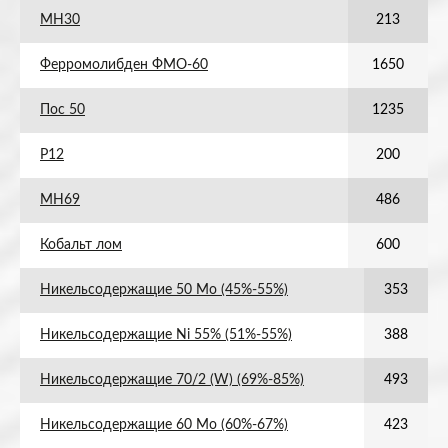
МН30
213
Ферромолибден ФМО-60
1650
Пос 50
1235
Р12
200
МН69
486
Кобальт лом
600
Никельсодержащие 50 Мо (45%-55%)
353
Никельсодержащие Ni 55% (51%-55%)
388
Никельсодержащие 70/2 (W) (69%-85%)
493
Никельсодержащие 60 Мо (60%-67%)
423