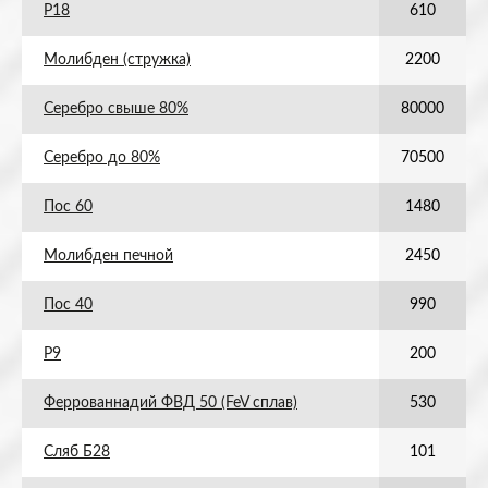
Р18
610
Молибден (стружка)
2200
Серебро свыше 80%
80000
Серебро до 80%
70500
Пос 60
1480
Молибден печной
2450
Пос 40
990
Р9
200
Феррованнадий ФВД 50 (FeV сплав)
530
Сляб Б28
101