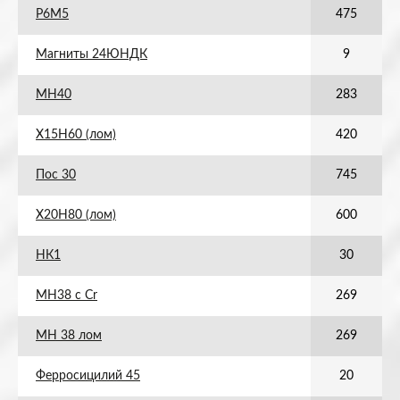
Р6М5
475
Магниты 24ЮНДК
9
МН40
283
Х15Н60 (лом)
420
Пос 30
745
Х20Н80 (лом)
600
НК1
30
МН38 с Cr
269
МН 38 лом
269
Ферросицилий 45
20