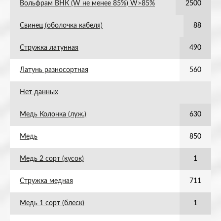
Вольфрам ВНК (W не менее 85%) W>85%
2500
Свинец (оболочка кабеля)
88
Стружка латунная
490
Латунь разносортная
560
Нет данных
Медь Колонка (луж.)
630
Медь
850
Медь 2 сорт (кусок)
1
Стружка медная
711
Медь 1 сорт (блеск)
1