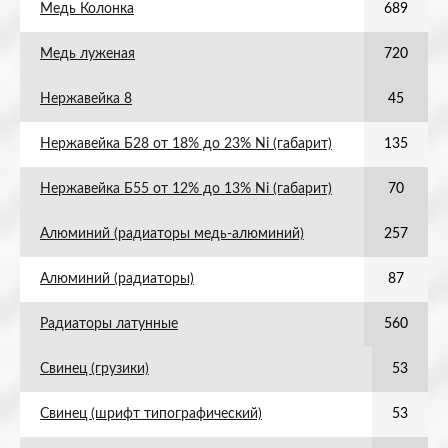
Медь Колонка
689
Медь луженая
720
Нержавейка 8
45
Нержавейка Б28 от 18% до 23% Ni (габарит)
135
Нержавейка Б55 от 12% до 13% Ni (габарит)
70
Алюминий (радиаторы медь-алюминий)
257
Алюминий (радиаторы)
87
Радиаторы латунные
560
Свинец (грузики)
53
Свинец (шрифт типографический)
53