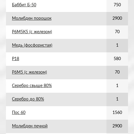
Баббит Б-50
750
Молибден порошок
2900
Р6М5К5 (с железом)
70
Медь (фосфористая)
1
Р18
580
Р6М5 (с железом)
70
Серебро свыше 80%
1
Серебро до 80%
1
Пос 60
1560
Молибден печной
2900