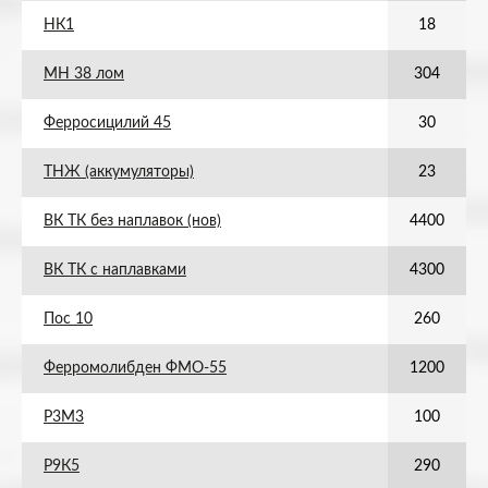
НК1
18
МН 38 лом
304
Ферросицилий 45
30
ТНЖ (аккумуляторы)
23
ВК ТК без наплавок (нов)
4400
ВК ТК с наплавками
4300
Пос 10
260
Ферромолибден ФМО-55
1200
Р3М3
100
Р9К5
290