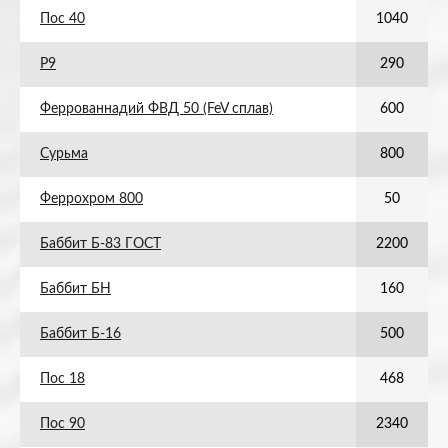
Пос 40
1040
Р9
290
Феррованнадий ФВД 50 (FeV сплав)
600
Сурьма
800
Феррохром 800
50
Баббит Б-83 ГОСТ
2200
Баббит БН
160
Баббит Б-16
500
Пос 18
468
Пос 90
2340