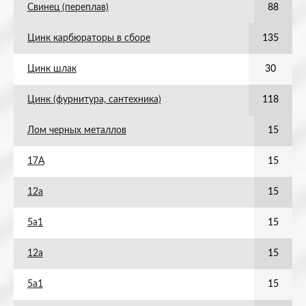
Свинец (переплав)
88
Цинк карбюраторы в сборе
135
Цинк шлак
30
Цинк (фурнитура, сантехника)
118
Лом черных металлов
15
17А
15
12а
15
5а1
15
12а
15
5а1
15