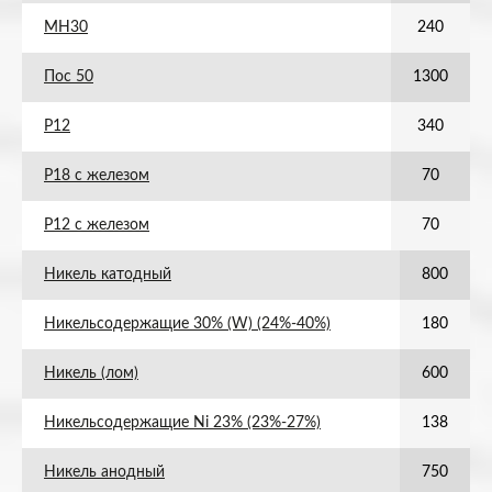
МН30
240
Пос 50
1300
Р12
340
Р18 с железом
70
Р12 с железом
70
Никель катодный
800
Никельсодержащие 30% (W) (24%-40%)
180
Никель (лом)
600
Никельсодержащие Ni 23% (23%-27%)
138
Никель анодный
750