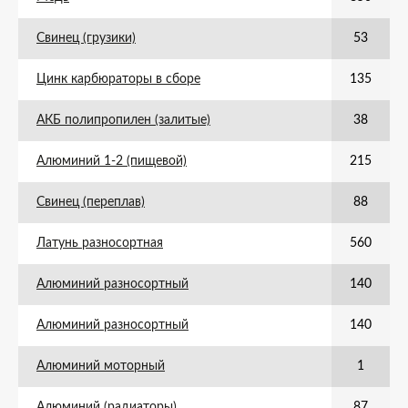
Свинец (грузики)
53
Цинк карбюраторы в сборе
135
АКБ полипропилен (залитые)
38
Алюминий 1-2 (пищевой)
215
Свинец (переплав)
88
Латунь разносортная
560
Алюминий разносортный
140
Алюминий разносортный
140
Алюминий моторный
1
Алюминий (радиаторы)
87