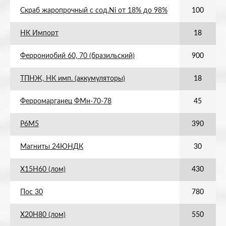
Скраб жаропрочный с сод.Ni от 18% до 98%
100
НК Импорт
18
Феррониобий 60, 70 (бразильский)
900
ТПНЖ, НК имп. (аккумуляторы)
18
Ферромарганец ФМн-70-78
45
Р6М5
390
Магниты 24ЮНДК
30
Х15Н60 (лом)
430
Пос 30
780
Х20Н80 (лом)
550