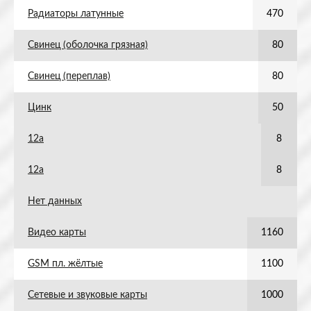
Радиаторы латунные
470
Свинец (оболочка грязная)
80
Свинец (переплав)
80
Цинк
50
12а
8
12а
8
Нет данных
Видео карты
1160
GSM пл. жёлтые
1100
Сетевые и звуковые карты
1000