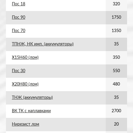
Пос 18
320
Пос 90
1750
Пос 70
1350
ТПНЖ, НК имп. (аккумуляторы)
35
Х15Н60 (лом)
350
Пос 30
550
Х20Н80 (лом)
480
ТНЖ (аккумуляторы)
35
ВК ТК с наплавками
2700
Нирезист лом
20