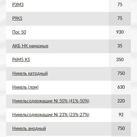
Р3М3
75
Р9К5
75
Пос 50
930
АКБ НК намазные
35
Р6М5 К5
350
Никель катодный
750
Никель (лом)
630
Никельсодержащие Ni 50% (41%-50%)
220
Никельсодержащие Ni 23% (23%-27%)
92
Никель анодный
750