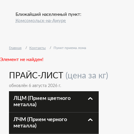
Ближайший населенный пункт:
Комсомольск-на-Амуре
Главная
Контакты
Пункт приема лома
Элемент не найден!
ПРАЙС-ЛИСТ
(цена за кг)
обновлён 6 августа 2026 г.
ЛЦМ (Прием цветного
металла)
ЛЧМ (Прием черного
металла)