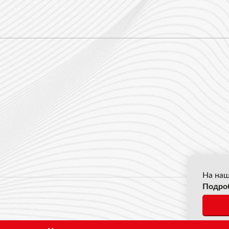
На наш
Подро
© 2026
*Все ц