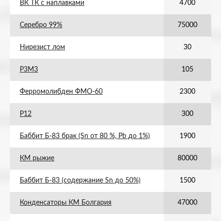
ВК ТК с наплавками
4700
Серебро 99%
75000
Нирезист лом
30
Р3М3
105
Ферромолибден ФМО-60
2300
Р12
300
Баббит Б-83 брак (Sn от 80 %, Pb до 1%)
1900
КМ рыжие
80000
Баббит Б-83 (содержание Sn до 50%)
1500
Конденсаторы КМ Болгария
47000