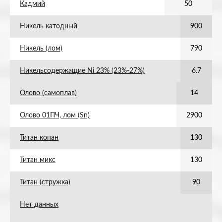
Кадмий
50
Никель катодный
900
Никель (лом)
790
Никельсодержащие Ni 23% (23%-27%)
6.7
Олово (самоплав)
14
Олово 01ПЧ, лом (Sn)
2900
Титан копан
130
Титан микс
130
Титан (стружка)
90
Нет данных