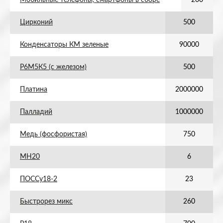
Мобильные телефоны, смартфоны в сборе
200
Цирконий
500
Конденсаторы КМ зеленые
90000
Р6М5К5 (с железом)
500
Платина
2000000
Палладий
1000000
Медь (фосфористая)
750
МН20
6
ПОССу18-2
23
Быстрорез микс
260