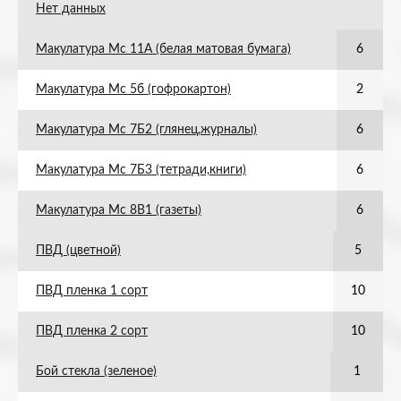
Нет данных
Макулатура Мс 11А (белая матовая бумага)
6
Макулатура Мс 5б (гофрокартон)
2
Макулатура Мс 7Б2 (глянец,журналы)
6
Макулатура Мс 7Б3 (тетради,книги)
6
Макулатура Мс 8В1 (газеты)
6
ПВД (цветной)
5
ПВД пленка 1 сорт
10
ПВД пленка 2 сорт
10
Бой стекла (зеленое)
1