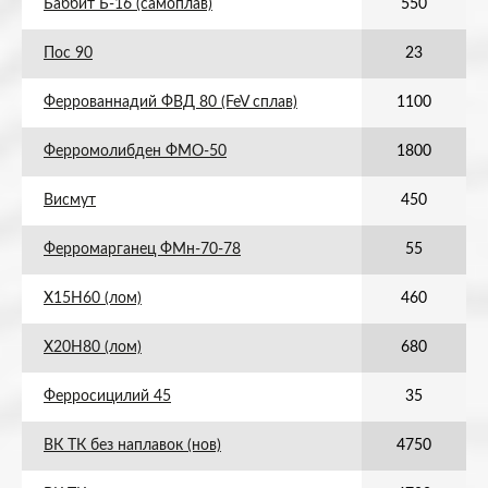
Баббит Б-16 (самоплав)
550
Пос 90
23
Феррованнадий ФВД 80 (FeV сплав)
1100
Ферромолибден ФМО-50
1800
Висмут
450
Ферромарганец ФМн-70-78
55
Х15Н60 (лом)
460
Х20Н80 (лом)
680
Ферросицилий 45
35
ВК ТК без наплавок (нов)
4750