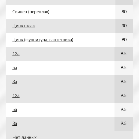
Свинец (переплав)
80
Цинк шлак
30
Цинк (фурнитура, сантехника)
90
12а
9.5
5а
9.5
3а
9.5
12а
9.5
5а
9.5
3а
9.5
Нет данных