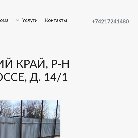
лома
Услуги
Контакты
+74217241480
Й КРАЙ, Р-Н
СЕ, Д. 14/1