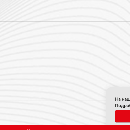
На наш
Подро
© 2026
*Все ц