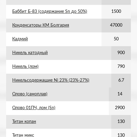
Баббит Б-83 (содержание Sn до 50%)
1500
Конденсаторы КМ Болгария
47000
Кадмий
50
Никель катодный
900
Никель (лом)
790
Никельсодержащие Ni 23% (23%-27%)
6.7
Олово (самоплав)
14
Олово 01ПЧ, лом (Sn)
2900
Титан копан
130
Титан микс
130