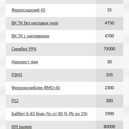
Ферросицилий 45
35
ВК ТК без наплавок (нов)
4750
ВК ТК с наплавками
4700
Серебро 99%
75000
Нирезист лом
30
Р3М3
105
Ферромолибден ФМО-60
2300
Р12
300
Баббит Б-83 брак (Sn от 80 %, Pb до 1%)
1900
КМ рыжие
80000