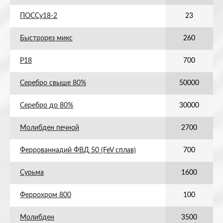
ПОССу18-2
23
Быстрорез микс
260
Р18
700
Серебро свыше 80%
50000
Серебро до 80%
30000
Молибден печной
2700
Феррованнадий ФВД 50 (FeV сплав)
700
Сурьма
1600
Феррохром 800
100
Молибден
3500