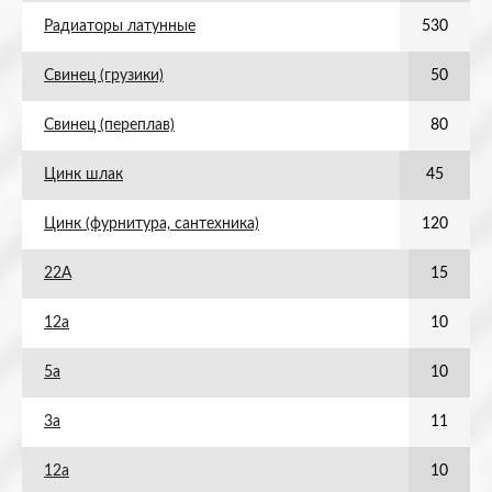
Радиаторы латунные
530
Свинец (грузики)
50
Свинец (переплав)
80
Цинк шлак
45
Цинк (фурнитура, сантехника)
120
22А
15
12а
10
5а
10
3а
11
12а
10