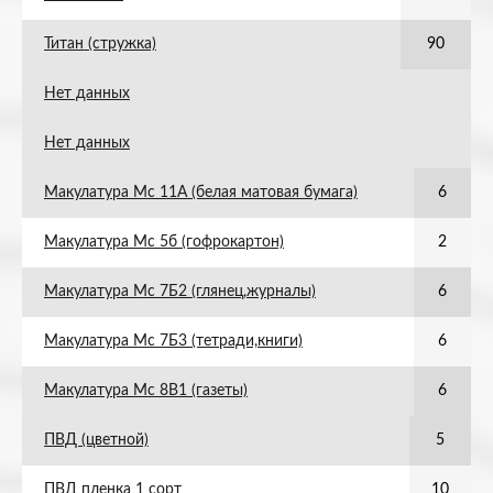
Титан (стружка)
90
Нет данных
Нет данных
Макулатура Мс 11А (белая матовая бумага)
6
Макулатура Мс 5б (гофрокартон)
2
Макулатура Мс 7Б2 (глянец,журналы)
6
Макулатура Мс 7Б3 (тетради,книги)
6
Макулатура Мс 8В1 (газеты)
6
ПВД (цветной)
5
ПВД пленка 1 сорт
10