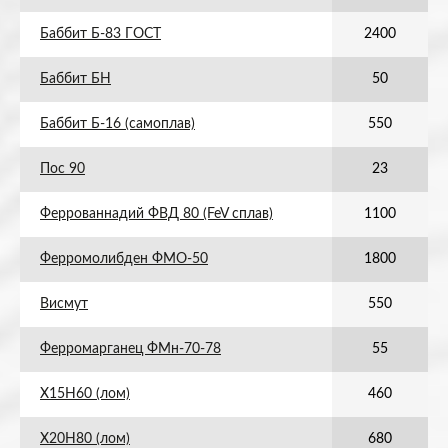
Баббит Б-83 ГОСТ
2400
Баббит БН
50
Баббит Б-16 (самоплав)
550
Пос 90
23
Феррованнадий ФВД 80 (FeV сплав)
1100
Ферромолибден ФМО-50
1800
Висмут
550
Ферромарганец ФМн-70-78
55
Х15Н60 (лом)
460
Х20Н80 (лом)
680