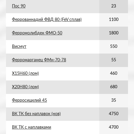
Пос 90
23
Феррованнадий ФВД 80 (FeV сплав)
1100
Ферромолибден ФМО-50
1800
Висмут
550
Ферромарганец ФМн-70-78
55
Х15Н60 (лом)
460
Х20Н80 (лом)
680
Ферросицилий 45
35
ВК ТК без наплавок (нов)
4750
ВК ТК с наплавками
4700