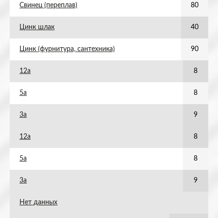
Свинец (переплав)
80
Цинк шлак
40
Цинк (фурнитура, сантехника)
90
12а
8
5а
8
3а
9
12а
8
5а
8
3а
9
Нет данных