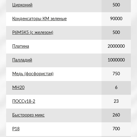
Цирконий
500
Конденсаторы КМ зеленые
90000
Р6М5К5 (с железом)
500
Платина
2000000
Палладий
1000000
Медь (фосфористая)
750
МН20
6
ПОССу18-2
23
Быстрорез микс
260
Р18
700