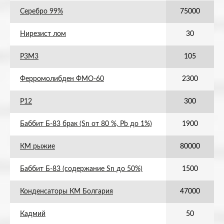
Серебро 99%
75000
Нирезист лом
30
Р3М3
105
Ферромолибден ФМО-60
2300
Р12
300
Баббит Б-83 брак (Sn от 80 %, Pb до 1%)
1900
КМ рыжие
80000
Баббит Б-83 (содержание Sn до 50%)
1500
Конденсаторы КМ Болгария
47000
Кадмий
50