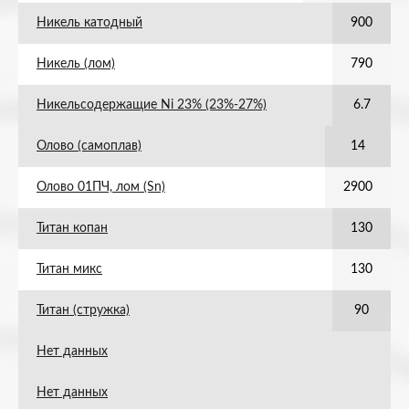
Никель катодный
900
Никель (лом)
790
Никельсодержащие Ni 23% (23%-27%)
6.7
Олово (самоплав)
14
Олово 01ПЧ, лом (Sn)
2900
Титан копан
130
Титан микс
130
Титан (стружка)
90
Нет данных
Нет данных