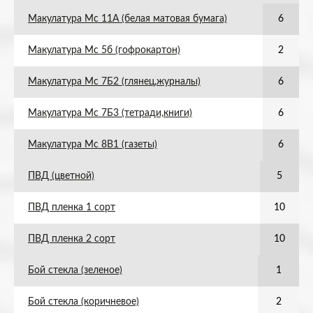
Макулатура Мс 11А (белая матовая бумага)
6
Макулатура Мс 5б (гофрокартон)
2
Макулатура Мс 7Б2 (глянец,журналы)
6
Макулатура Мс 7Б3 (тетради,книги)
6
Макулатура Мс 8В1 (газеты)
6
ПВД (цветной)
5
ПВД пленка 1 сорт
10
ПВД пленка 2 сорт
10
Бой стекла (зеленое)
1
Бой стекла (коричневое)
2