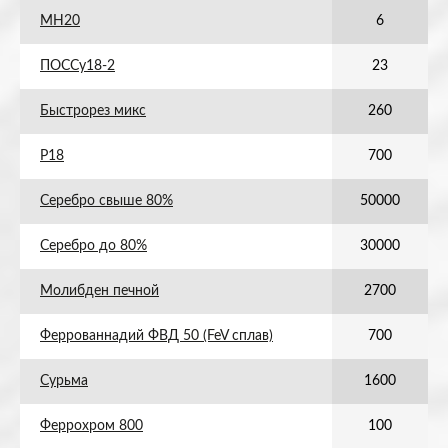
МН20
6
ПОССу18-2
23
Быстрорез микс
260
Р18
700
Серебро свыше 80%
50000
Серебро до 80%
30000
Молибден печной
2700
Феррованнадий ФВД 50 (FeV сплав)
700
Сурьма
1600
Феррохром 800
100