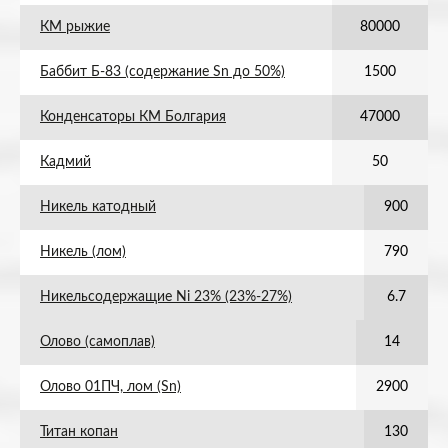
КМ рыжие
80000
Баббит Б-83 (содержание Sn до 50%)
1500
Конденсаторы КМ Болгария
47000
Кадмий
50
Никель катодный
900
Никель (лом)
790
Никельсодержащие Ni 23% (23%-27%)
6.7
Олово (самоплав)
14
Олово 01ПЧ, лом (Sn)
2900
Титан копан
130