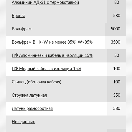
Алюминий АД-31 с термовставкой
80
Бронза
580
Вольфрам
5000
Вольфрам ВНК (W не менее 85%) W>85%
3500
ПФ Алюминиевый кабель в изоляции 15%
50
ПФ Медный кабель в изоляции 15%
100
Свинец (оболочка кабеля)
100
Стружка латунная
350
Латунь разносортная
580
Нет данных