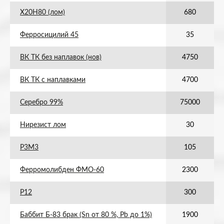
Х20Н80 (лом)
680
Ферросицилий 45
35
ВК ТК без наплавок (нов)
4750
ВК ТК с наплавками
4700
Серебро 99%
75000
Нирезист лом
30
Р3М3
105
Ферромолибден ФМО-60
2300
Р12
300
Баббит Б-83 брак (Sn от 80 %, Pb до 1%)
1900