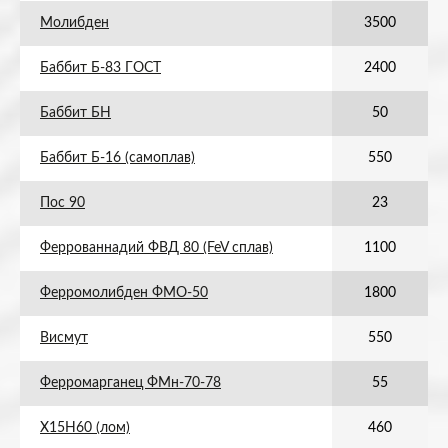
Молибден
3500
Баббит Б-83 ГОСТ
2400
Баббит БН
50
Баббит Б-16 (самоплав)
550
Пос 90
23
Феррованнадий ФВД 80 (FeV сплав)
1100
Ферромолибден ФМО-50
1800
Висмут
550
Ферромарганец ФМн-70-78
55
Х15Н60 (лом)
460