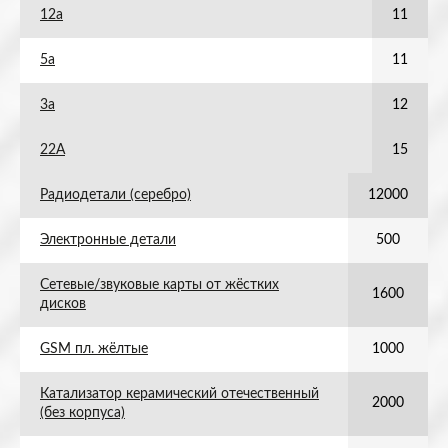
12а
11
5а
11
3а
12
22А
15
Радиодетали (серебро)
12000
Электронные детали
500
Сетевые/звуковые карты от жёстких
1600
дисков
GSM пл. жёлтые
1000
Катализатор керамический отечественный
2000
(без корпуса)