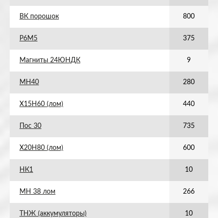
ВК порошок
800
Р6М5
375
Магниты 24ЮНДК
9
МН40
280
Х15Н60 (лом)
440
Пос 30
735
Х20Н80 (лом)
600
НК1
10
МН 38 лом
266
ТНЖ (аккумуляторы)
10