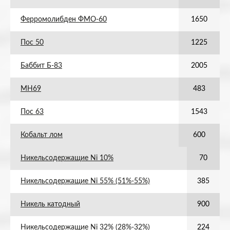
Ферромолибден ФМО-60
1650
Пос 50
1225
Баббит Б-83
2005
МН69
483
Пос 63
1543
Кобальт лом
600
Никельсодержащие Ni 10%
70
Никельсодержащие Ni 55% (51%-55%)
385
Никель катодный
900
Никельсодержащие Ni 32% (28%-32%)
224