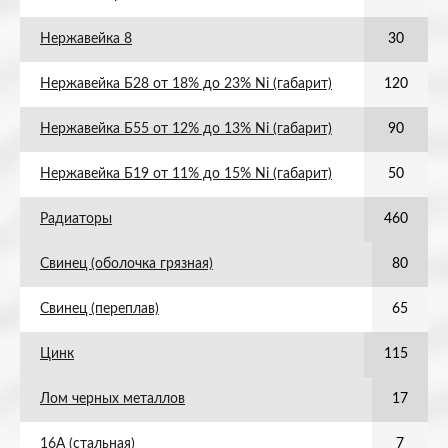
Нержавейка 8
30
Нержавейка Б28 от 18% до 23% Ni (габарит)
120
Нержавейка Б55 от 12% до 13% Ni (габарит)
90
Нержавейка Б19 от 11% до 15% Ni (габарит)
50
Радиаторы
460
Свинец (оболочка грязная)
80
Свинец (переплав)
65
Цинк
115
Лом черных металлов
17
16А (стальная)
7