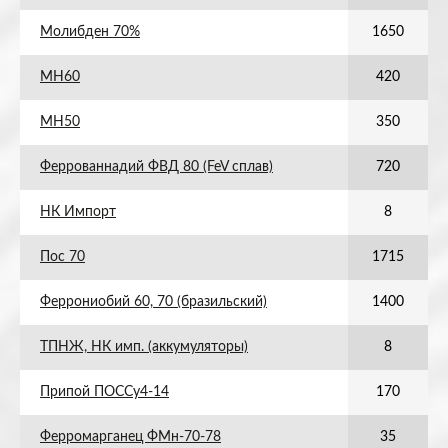
Молибден 70%
1650
МН60
420
МН50
350
Феррованнадий ФВД 80 (FeV сплав)
720
НК Импорт
8
Пос 70
1715
Феррониобий 60, 70 (бразильский)
1400
ТПНЖ, НК имп. (аккумуляторы)
8
Припой ПОССу4-14
170
Ферромарганец ФМн-70-78
35