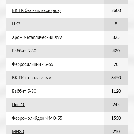
ВК ТК без наплавок (нов)
3600
НК2
8
Хром металлический Х99
325
Баббит Б-30
420
Ферросилиций 45-65
20
ВК ТК с наплавками
3450
Баббит Б-80
1120
Пос 10
245
Ферромолибден ФМО-55
1550
МН30
210