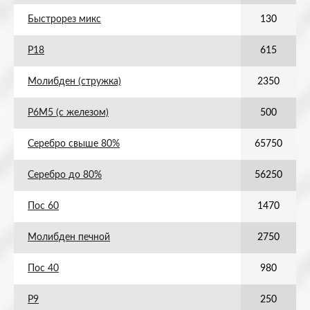
Быстрорез микс
130
Р18
615
Молибден (стружка)
2350
Р6М5 (с железом)
500
Серебро свыше 80%
65750
Серебро до 80%
56250
Пос 60
1470
Молибден печной
2750
Пос 40
980
Р9
250