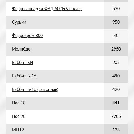
Феррованнадий ФВД 50 (FeV сплав)
530
Сурьма
950
Феррохром 800
40
Молибден
2950
Баббит БН
205
Баббит Б-16
490
Баббит Б-16 (самоплав)
420
Пос 18
441
Пос 90
2205
МН19
133